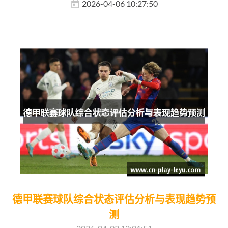
2026-04-06 10:27:50
德甲联赛球队综合状态评估分析与表现趋势预
测