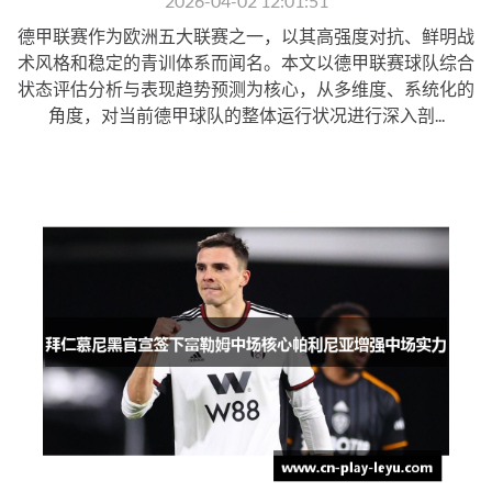
2026-04-02 12:01:51
德甲联赛作为欧洲五大联赛之一，以其高强度对抗、鲜明战
术风格和稳定的青训体系而闻名。本文以德甲联赛球队综合
状态评估分析与表现趋势预测为核心，从多维度、系统化的
角度，对当前德甲球队的整体运行状况进行深入剖...