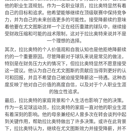
他的职业生涯规划。作为一名职业球员，拉比奥特显然有着
自己的目标和追求。他希望能够继续在顶级联赛中保持竞争
力，并为自己的未来创造更多的可能性。接受降薪续约意味
着他要在尤文图斯这样一个正在经历重建的球队中，继续接
受财政压缩和可能的战术限制，这对于拉比奥特来说并不是
一个理想的选择。
其次，拉比奥特的个人价值观和自我认知也是他拒绝降薪续
约的一个重要原因。尽管降薪对于球队来说是常见的做法，
特别是在财务压力大的情况下，但拉比奥特显然不愿意接受
这一提议。他认为自己在尤文图斯的贡献应当得到更好的认
可和回报，并且不希望自己被迫接受降薪这一待遇。这种态
度反映了他对自己价值的高度自信，以及对于个人职业生涯
的独立性追求。
最后，拉比奥特的家庭背景和个人生活也影响了他的决策。
作为一名足球运动员，拉比奥特的家庭一直对他的职业生涯
有着深刻的影响。他的母亲兼经纪人曾多次在转会谈判中起
到关键作用，帮助拉比奥特做出了许多决策。或许在此背景
下，拉比奥特认为，继续在尤文图斯效力并接受降薪，并不