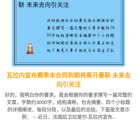
瓦拉内宣布赛季末合同到期将离开曼联 未来去
向引关注
好的，我明白你的要求。我会根据你的要求撰写一篇完整的
文章，字数约3000字，结构清晰，包含摘要、四个小标题
的详细阐述、每段分段，以及最后的总结。下面是文章示
例： ---近日，法国后卫拉斐尔·瓦拉内宣布...