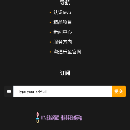
导航
认识leyu
精品项目
新闻中心
服务方向
沟通乐鱼官网
订阅
提交
Type your E-Mail