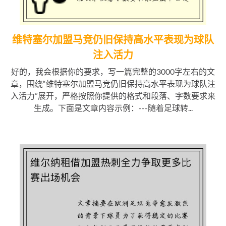
维特塞尔加盟马竞仍旧保持高水平表现为球队
注入活力
好的，我会根据你的要求，写一篇完整的3000字左右的文
章，围绕“维特塞尔加盟马竞仍旧保持高水平表现为球队注
入活力”展开，严格按照你提供的格式和段落、字数要求来
生成。下面是文章内容示例：---随着足球转...