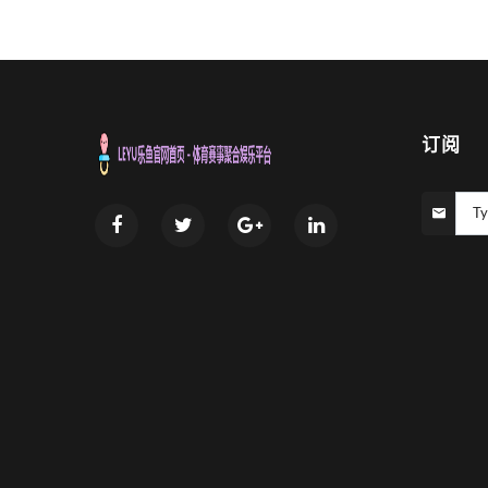
订阅
Ty