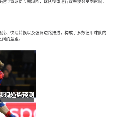
关键位置球员长期缺阵，球队整体运行效率便会受到影响，
逼抢、快速转换以及强调边路推进，构成了多数德甲球队的
之间的差距。