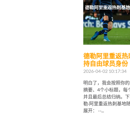
德勒阿里重返热
持自由球员身份
2026-04-02 10:17:34
明白了，我会按照你的
摘要、4个小标题，每
并且最后总结归纳。下
勒·阿里重返热刺基地
展开： --...