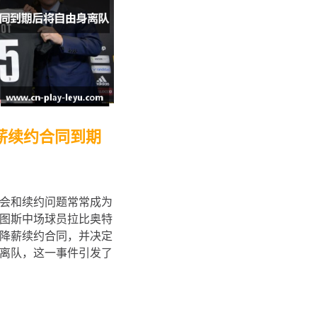
薪续约合同到期
会和续约问题常常成为
图斯中场球员拉比奥特
球队的降薪续约合同，并决定
离队，这一事件引发了