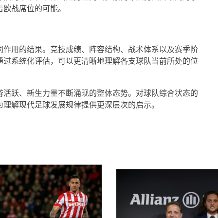
击欧战席位的可能。
同作用的结果。竞技成绩、阵容结构、战术体系以及赛季阶
通过系统化评估，可以更清晰地理解各支球队当前所处的位
游活跃、新生力量不断涌现的整体态势。对球队综合状态的
为理解现代足球发展规律提供更深层次的启示。