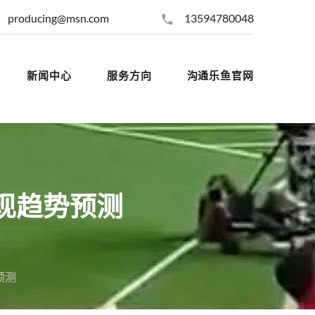
producing@msn.com
13594780048
新闻中心
服务方向
沟通乐鱼官网
现趋势预测
预测