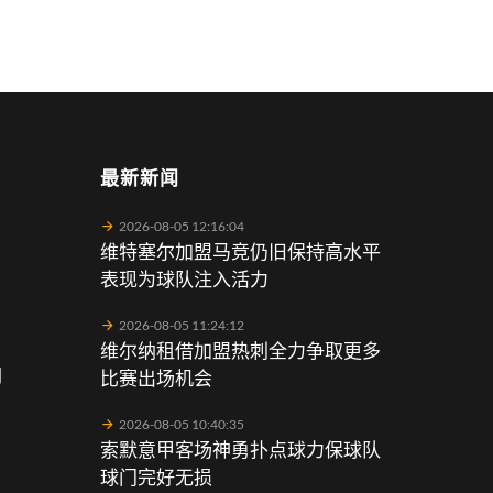
最新新闻
2026-08-05 12:16:04
维特塞尔加盟马竞仍旧保持高水平
表现为球队注入活力
2026-08-05 11:24:12
维尔纳租借加盟热刺全力争取更多
网
比赛出场机会
2026-08-05 10:40:35
索默意甲客场神勇扑点球力保球队
球门完好无损