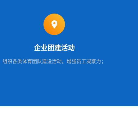
企业团建活动
组织各类体育团队建设活动，增强员工凝聚力；