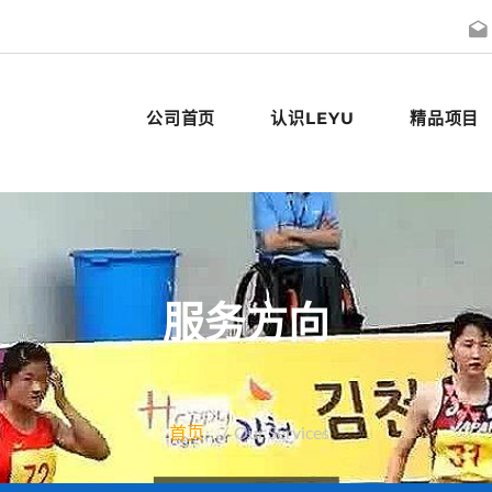
公司首页
认识LEYU
精品项目
服务方向
首页
Our Services