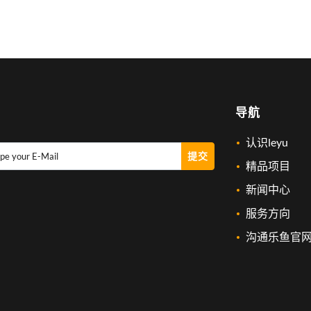
导航
认识leyu
提交
pe your E-Mail
精品项目
新闻中心
服务方向
沟通乐鱼官