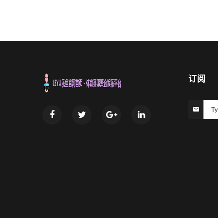
订阅
Ty