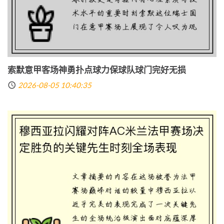
索默意甲客场神勇扑点球力保球队球门完好无损
2026-08-05 10:40:35