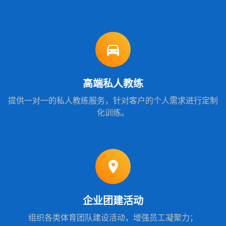
高端私人教练
提供一对一的私人教练服务，针对客户的个人需求进行定制
化训练。
企业团建活动
组织各类体育团队建设活动，增强员工凝聚力；