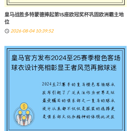
皇马战胜多特蒙德捧起第15座欧冠奖杯巩固欧洲霸主地
位
2026-08-04 10:39:52