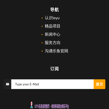
导航
认识leyu
精品项目
新闻中心
服务方向
沟通乐鱼官网
订阅
提交
Type your E-Mail