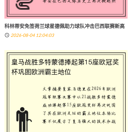
科林蒂安免签荷兰球星德佩助力球队冲击巴西联赛新高
2026-08-04 12:04:03