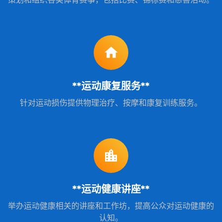
**运动康复服务**
针对运动损伤提供物理治疗、按摩和康复训练服务。
**运动健康讲座**
举办运动健康相关的讲座和工作坊，提高公众对运动健康的
认知。