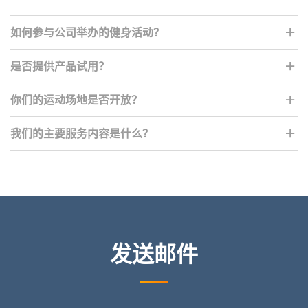
如何参与公司举办的健身活动？
是否提供产品试用？
你们的运动场地是否开放？
我们的主要服务内容是什么？
发送邮件