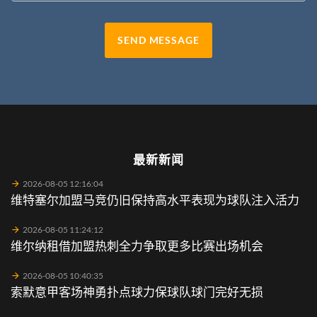
SEND MESSAGE
最新新闻
2026-08-05 12:16:04
维特塞尔加盟马竞仍旧保持高水平表现为球队注入活力
2026-08-05 11:24:12
维尔纳租借加盟热刺全力争取更多比赛出场机会
2026-08-05 10:40:35
索默意甲客场神勇扑点球力保球队球门完好无损