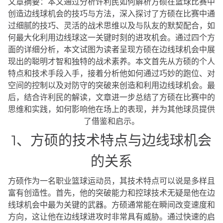
文章摘要：本文通过分析许利民如何解析方硕在篮球比赛中
创造边线球机会的技巧与方法，深入探讨了方硕在比赛中通
过细腻的技巧、灵活的战术思维以及与队友的默契配合，如
何最大化利用边线球这一关键时刻的进攻机会。通过四个方
面的详细分析，本文试图为读者呈现方硕在边线球机会中展
现出的聪明才智和独特的战术素养。本文首先从方硕的个人
特点和技术手段入手，接着分析他如何通过巧妙的跑位、对
空间的控制以及对防守的突破来创造和利用边线球机会。最
后，结合许利民的解读，文章进一步总结了方硕在比赛中的
思维和实践，如何影响他在场上的表现，并为其他球员提供
了借鉴和启示。
1、方硕的技术特点与边线球机会
的关系
方硕作为一名职业篮球运动员，其技术特点可以说是多样且
富有创造性。首先，他的突破能力和控球技术无疑是他在边
线球机会中最为关键的武器。方硕通常能在瞬间改变速度和
方向，这让他在边线球进攻时非常具有威胁。通过快速的启