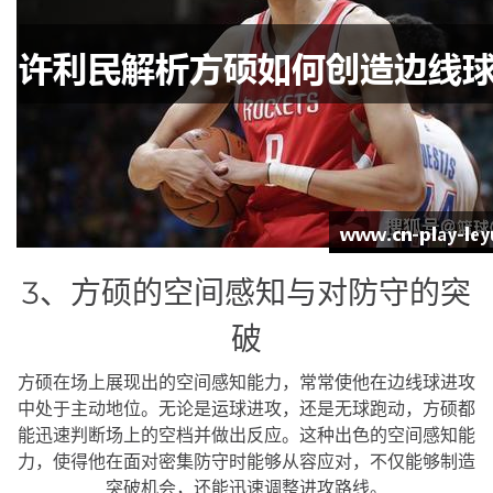
3、方硕的空间感知与对防守的突
破
方硕在场上展现出的空间感知能力，常常使他在边线球进攻
中处于主动地位。无论是运球进攻，还是无球跑动，方硕都
能迅速判断场上的空档并做出反应。这种出色的空间感知能
力，使得他在面对密集防守时能够从容应对，不仅能够制造
突破机会，还能迅速调整进攻路线。