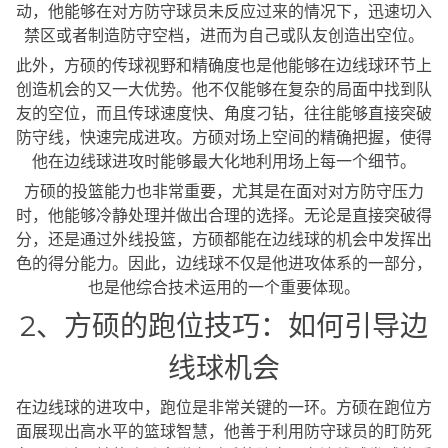
动，他能够在对方防守球员未反应过来的情况下，迅速切入
禁区或者制造防守空档，进而为自己或队友创造出空位。
此外，方硕的传球视野和精确度也是他能够在边线球环节上
创造机会的又一大优势。他不仅能够在复杂的局面中找到队
友的空位，而且传球速度快、角度刁钻，往往能够直接突破
防守线，快速完成进攻。方硕对场上空间的精确把握，使得
他在边线球进攻时能够最大化地利用场上每一个细节。
方硕的投篮能力也非常重要，尤其是在面对对方防守压力
时，他能够冷静处理并做出合理的选择。无论是直接突破得
分，还是通过外线投篮，方硕都能在边线球的机会中发挥出
色的得分能力。因此，边线球不仅是他进攻体系的一部分，
也是他综合技术运用的一个重要体现。
2、方硕的跑位技巧：如何引导边
线球机会
在边线球的进攻中，跑位是非常关键的一环。方硕在跑位方
面展现出高水平的篮球智慧，他善于利用防守球员的盯防死