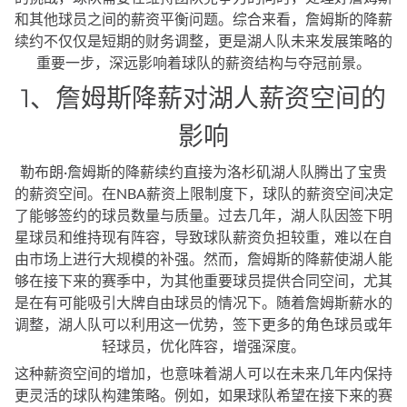
和其他球员之间的薪资平衡问题。综合来看，詹姆斯的降薪
续约不仅仅是短期的财务调整，更是湖人队未来发展策略的
重要一步，深远影响着球队的薪资结构与夺冠前景。
1、詹姆斯降薪对湖人薪资空间的
影响
勒布朗·詹姆斯的降薪续约直接为洛杉矶湖人队腾出了宝贵
的薪资空间。在NBA薪资上限制度下，球队的薪资空间决定
了能够签约的球员数量与质量。过去几年，湖人队因签下明
星球员和维持现有阵容，导致球队薪资负担较重，难以在自
由市场上进行大规模的补强。然而，詹姆斯的降薪使湖人能
够在接下来的赛季中，为其他重要球员提供合同空间，尤其
是在有可能吸引大牌自由球员的情况下。随着詹姆斯薪水的
调整，湖人队可以利用这一优势，签下更多的角色球员或年
轻球员，优化阵容，增强深度。
这种薪资空间的增加，也意味着湖人可以在未来几年内保持
更灵活的球队构建策略。例如，如果球队希望在接下来的赛