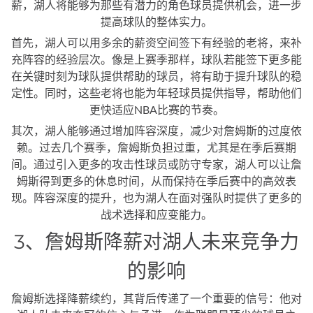
薪，湖人将能够为那些有潜力的角色球员提供机会，进一步
提高球队的整体实力。
首先，湖人可以用多余的薪资空间签下有经验的老将，来补
充阵容的经验层次。像是上赛季那样，球队若能签下更多能
在关键时刻为球队提供帮助的球员，将有助于提升球队的稳
定性。同时，这些老将也能为年轻球员提供指导，帮助他们
更快适应NBA比赛的节奏。
其次，湖人能够通过增加阵容深度，减少对詹姆斯的过度依
赖。过去几个赛季，詹姆斯负担过重，尤其是在季后赛期
间。通过引入更多的攻击性球员或防守专家，湖人可以让詹
姆斯得到更多的休息时间，从而保持在季后赛中的高效表
现。阵容深度的提升，也为湖人在面对强队时提供了更多的
战术选择和应变能力。
3、詹姆斯降薪对湖人未来竞争力
的影响
詹姆斯选择降薪续约，其背后传递了一个重要的信号：他对