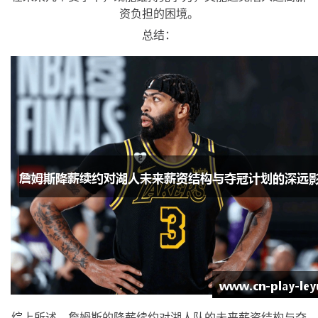
资负担的困境。
总结：
综上所述，詹姆斯的降薪续约对湖人队的未来薪资结构与夺