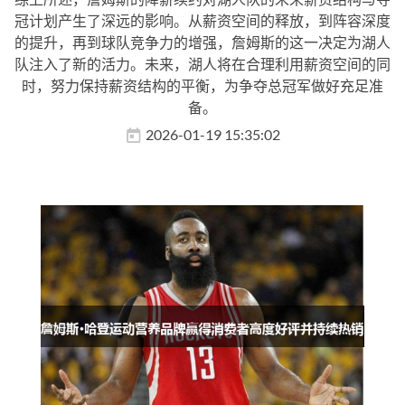
冠计划产生了深远的影响。从薪资空间的释放，到阵容深度
的提升，再到球队竞争力的增强，詹姆斯的这一决定为湖人
队注入了新的活力。未来，湖人将在合理利用薪资空间的同
时，努力保持薪资结构的平衡，为争夺总冠军做好充足准
备。
2026-01-19 15:35:02