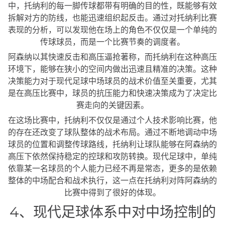
中，托纳利的每一脚传球都带有明确的目的性，既能够有效
拆解对方的防线，也能迅速组织起反击。通过对托纳利比赛
表现的分析，可以发现他在场上的角色不仅仅是一个单纯的
传球球员，而是一个比赛节奏的调度者。
阿森纳以其快速反击和高压逼抢著称，而托纳利在这种高压
环境下，能够在狭小的空间内做出迅速且精准的决策。这种
决策能力对于现代足球中场球员的战术价值至关重要，尤其
是在高压比赛中，球员的抗压能力和快速决策成为了决定比
赛走向的关键因素。
在这场比赛中，托纳利不仅仅是通过个人技术影响比赛，他
的存在还改变了球队整体的战术布局。通过不断地调动中场
球员的位置和调整传球路线，托纳利让球队能够在阿森纳的
高压下依然保持稳定的控球和攻防转换。现代足球中，单纯
依靠某一名球员的个人能力已经不再是常态，更多的是依赖
整体的中场配合和战术执行，这一点在托纳利对阵阿森纳的
比赛中得到了很好的体现。
4、现代足球体系中对中场控制的