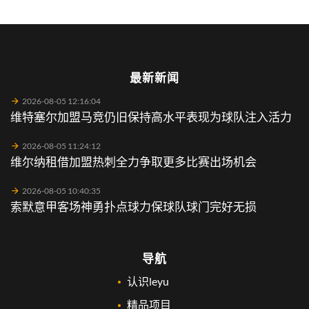
最新新闻
2026-08-05 12:16:04
维特塞尔加盟马竞仍旧保持高水平表现为球队注入活力
2026-08-05 11:24:12
维尔纳租借加盟热刺全力争取更多比赛出场机会
2026-08-05 10:40:35
索默意甲客场神勇扑点球力保球队球门完好无损
导航
认识leyu
精品项目