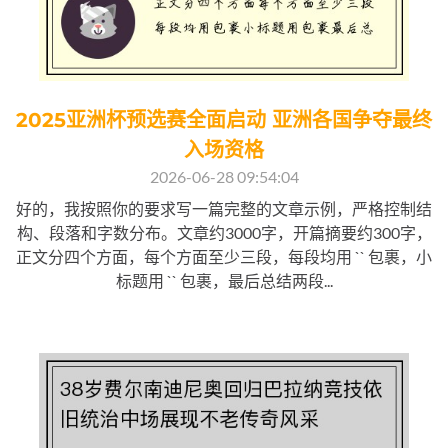
2025亚洲杯预选赛全面启动 亚洲各国争夺最终
入场资格
2026-06-28 09:54:04
好的，我按照你的要求写一篇完整的文章示例，严格控制结
构、段落和字数分布。文章约3000字，开篇摘要约300字，
正文分四个方面，每个方面至少三段，每段均用 `` 包裹，小
标题用 `` 包裹，最后总结两段...