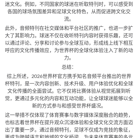
迷文化。例如，不同国家的球迷在听取特刊时，可以感受到
各国的球场氛围差异和足球文化特色，从而促进跨文化交
流。
此外，音频特刊在社交媒体和平台社区的推广，也进一步扩
大了其影响力。球迷不仅在收听特刊内容时获得乐趣，还可
以通过评论、分享和讨论参与全球互动，形成线上线下相互
呼应的文化传播效应，为世界杯的全球化体验注入了新的动
力。
总结：
综上所述，2026世界杯官方携手知名音频平台推出的世界
杯特刊，是一次内容创新、技术升级、用户体验优化和全球
文化传播的全面尝试。它不仅将比赛体验从视觉拓展到听
觉，更通过多元化的内容和互动功能，让全球球迷能够以全
新的方式参与和感受世界杯盛况。
这一举措不仅体现了体育赛事与数字媒体深度融合的趋势，
也标志着世界杯在提升观众沉浸体验和全球文化交流方面迈
出了重要一步。通过音频特刊，足球不仅成为竞技的象征，
更成为跨越语言和地域的文化桥梁，为未来体育赛事的多元