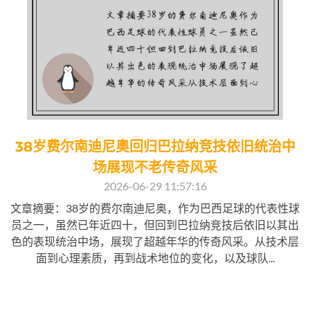
38岁费尔南迪尼奥回归巴拉纳竞技依旧统治中
场展现不老传奇风采
2026-06-29 11:57:16
文章摘要：38岁的费尔南迪尼奥，作为巴西足球的代表性球
员之一，虽然已年近四十，但回到巴拉纳竞技后依旧以其出
色的表现统治中场，展现了超越年华的传奇风采。从技术层
面到心理素质，再到战术地位的变化，以及球队...