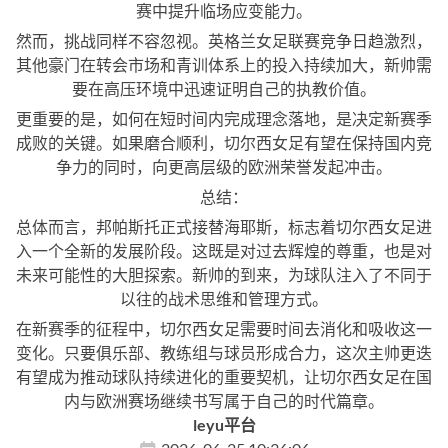
赛中提升临场应变能力。
然而，挑战同样不容忽视。英格兰女足联赛竞争日趋激烈，
其他豪门在转会市场和青训体系上的投入持续加大，新帅需
要在高压环境中迅速证明自己的执教价值。
更重要的是，如何在短时间内完成理念落地，是决定新赛季
成败的关键。如果磨合顺利，切尔西女足有望在保持国内竞
争力的同时，向更高层级的欧洲荣誉发起冲击。
总结：
总体而言，邦帕斯托正式接替海耶斯，标志着切尔西女足进
入一个全新的发展阶段。这既是对过去辉煌的尊重，也是对
未来可能性的大胆探索。新帅的到来，为球队注入了不同于
以往的战术思维和管理方式。
在新赛季的征程中，切尔西女足需要时间去消化和吸收这一
变化。只要俱乐部、教练组与球员形成合力，这次主帅更迭
有望成为推动球队持续进化的重要契机，让切尔西女足在国
内与欧洲赛场继续书写属于自己的时代篇章。
leyu平台