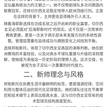
足坛最具统治力的王朝之一。她不仅帮助球队多次问鼎国内
联赛冠军，还将切尔西女足稳定地带入欧洲顶级行列。正是
在这样的背景下，主帅更迭显得格外引人关注。
随着海耶斯选择在功成名就之后开启新的职业篇章，切尔西
女足必须面对“后海耶斯时代”的现实。这不仅是一次简单的
教练更换，更是一次关于俱乐部未来发展方向的系统性调
整。管理层需要在延续成功与拥抱变化之间找到平衡。
选择邦帕斯托，体现了切尔西女足高层的清晰判断。她在欧
洲赛场的丰富经验，以及对高水平球队重建与升级的深刻理
解，使她成为承接这一历史阶段的理想人选。这次交接，也
被视为女子足坛一次重要的时代接力。
二、新帅理念与风格
邦帕斯托在执教生涯中最鲜明的标签，便是强调控球、空间
利用与整体压迫的现代化足球理念。她的球队往往在节奏掌
控和技术细节上表现出极高水准，这与切尔西女足现有的技
术型球员结构高度契合。