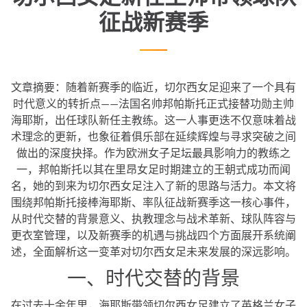
征战新赛季
文章摘要：随着新赛季的临近，切尔西女足迎来了一个具有
时代意义的转折点——法国名帅邦帕斯托正式接替功勋主帅
海耶斯，出任球队新任主教练。这一人事更迭不仅意味着战
术理念的更新，也象征着俱乐部在延续辉煌与寻求突破之间
做出的深度抉择。作为欧洲女子足坛最具影响力的教练之
一，邦帕斯托以其在里昂女足时期建立的王朝式成功而闻
名，她的到来为切尔西女足注入了新的思路与活力。本文将
围绕邦帕斯托接棒海耶斯、率队征战新赛季这一核心事件，
从时代交替的背景意义、执教理念与战术革新、球队阵容与
更衣室管理，以及新赛季的机遇与挑战四个方面展开系统阐
述，全面解析这一变革对切尔西女足未来发展的深远影响。
一、时代交替的背景
在过去十余年里，海耶斯带领切尔西女足建立了英格兰女子