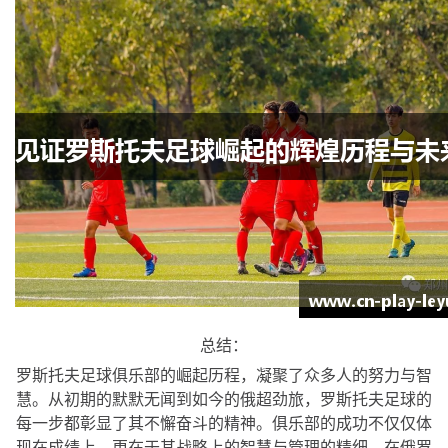
总结：
罗斯托夫足球俱乐部的崛起历程，凝聚了众多人的努力与智
慧。从初期的默默无闻到如今的俄超劲旅，罗斯托夫足球的
每一步都彰显了其不懈奋斗的精神。俱乐部的成功不仅仅体
现在成绩上，更在于其战略上的智慧与管理的精细。在俄罗