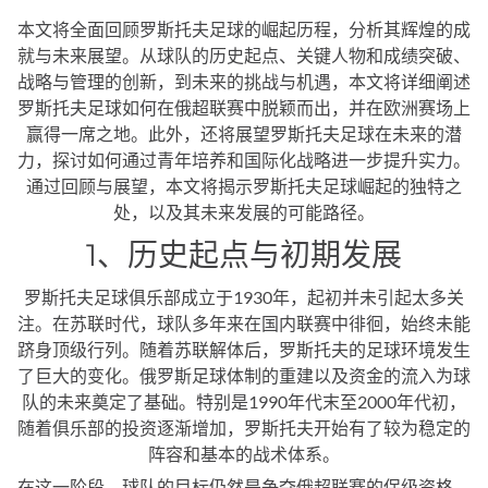
本文将全面回顾罗斯托夫足球的崛起历程，分析其辉煌的成
就与未来展望。从球队的历史起点、关键人物和成绩突破、
战略与管理的创新，到未来的挑战与机遇，本文将详细阐述
罗斯托夫足球如何在俄超联赛中脱颖而出，并在欧洲赛场上
赢得一席之地。此外，还将展望罗斯托夫足球在未来的潜
力，探讨如何通过青年培养和国际化战略进一步提升实力。
通过回顾与展望，本文将揭示罗斯托夫足球崛起的独特之
处，以及其未来发展的可能路径。
1、历史起点与初期发展
罗斯托夫足球俱乐部成立于1930年，起初并未引起太多关
注。在苏联时代，球队多年来在国内联赛中徘徊，始终未能
跻身顶级行列。随着苏联解体后，罗斯托夫的足球环境发生
了巨大的变化。俄罗斯足球体制的重建以及资金的流入为球
队的未来奠定了基础。特别是1990年代末至2000年代初，
随着俱乐部的投资逐渐增加，罗斯托夫开始有了较为稳定的
阵容和基本的战术体系。
在这一阶段，球队的目标仍然是争夺俄超联赛的保级资格，