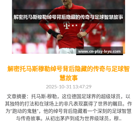
解密托马斯穆勒绰号背后隐藏的传奇与足球智
慧故事
2025-10-31 13:47:29
文章摘要：托马斯·穆勒，这位德国足球界的超级球员，以
其独特的打法和在球场上的非凡表现赢得了世界的瞩目。作
为“跑动的鬼魅”，他的绰号背后隐藏着一个深刻的足球智慧
与传奇故事。从初出茅庐到成为世界级球员，穆...