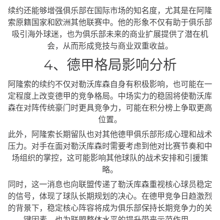
续约还能够增强俱乐部在国际市场的知名度，尤其是在阿隆
索原籍国家和欧洲其他联赛中。他的形象不仅有助于俱乐部
吸引海外球迷，也为俱乐部未来的商业扩展提供了潜在机
会，从而形成竞技与商业双重收益。
4、德甲格局影响分析
阿隆索的续约不仅对勒沃库森自身有积极影响，也可能在一
定程度上改变德甲的竞争格局。中场实力的稳固将使勒沃库
森在对阵传统豪门时更具竞争力，可能在积分榜上争取更高
位置。
此外，阿隆索长期留队也对其他德甲俱乐部形成心理和战术
压力。对手在面对勒沃库森时需要考虑到他对比赛节奏和中
场组织的掌控，这可能影响其他球队的战术安排和引援策
略。
同时，这一消息也向联盟传递了勒沃库森重视核心球员稳定
的信号，体现了球队长期规划的决心。在德甲竞争日趋激烈
的背景下，稳定核心阵容将成为俱乐部保持长期竞争力的关
键因素，也为联盟整体水平的提升带来示范作用。