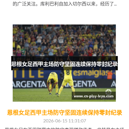
的广泛关注。库利巴利自加入切尔西以来，经历了...
恩根女足西甲主场防守坚固连续保持零封纪录
2026-06-15 11:31:07