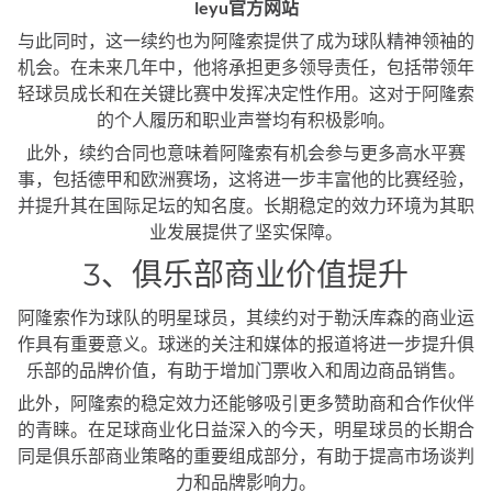
leyu官方网站
与此同时，这一续约也为阿隆索提供了成为球队精神领袖的
机会。在未来几年中，他将承担更多领导责任，包括带领年
轻球员成长和在关键比赛中发挥决定性作用。这对于阿隆索
的个人履历和职业声誉均有积极影响。
此外，续约合同也意味着阿隆索有机会参与更多高水平赛
事，包括德甲和欧洲赛场，这将进一步丰富他的比赛经验，
并提升其在国际足坛的知名度。长期稳定的效力环境为其职
业发展提供了坚实保障。
3、俱乐部商业价值提升
阿隆索作为球队的明星球员，其续约对于勒沃库森的商业运
作具有重要意义。球迷的关注和媒体的报道将进一步提升俱
乐部的品牌价值，有助于增加门票收入和周边商品销售。
此外，阿隆索的稳定效力还能够吸引更多赞助商和合作伙伴
的青睐。在足球商业化日益深入的今天，明星球员的长期合
同是俱乐部商业策略的重要组成部分，有助于提高市场谈判
力和品牌影响力。