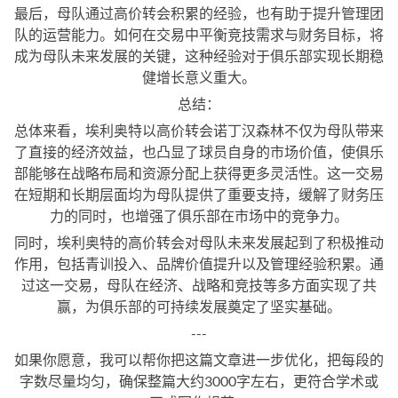
最后，母队通过高价转会积累的经验，也有助于提升管理团
队的运营能力。如何在交易中平衡竞技需求与财务目标，将
成为母队未来发展的关键，这种经验对于俱乐部实现长期稳
健增长意义重大。
总结：
总体来看，埃利奥特以高价转会诺丁汉森林不仅为母队带来
了直接的经济效益，也凸显了球员自身的市场价值，使俱乐
部能够在战略布局和资源分配上获得更多灵活性。这一交易
在短期和长期层面均为母队提供了重要支持，缓解了财务压
力的同时，也增强了俱乐部在市场中的竞争力。
同时，埃利奥特的高价转会对母队未来发展起到了积极推动
作用，包括青训投入、品牌价值提升以及管理经验积累。通
过这一交易，母队在经济、战略和竞技等多方面实现了共
赢，为俱乐部的可持续发展奠定了坚实基础。
---
如果你愿意，我可以帮你把这篇文章进一步优化，把每段的
字数尽量均匀，确保整篇大约3000字左右，更符合学术或