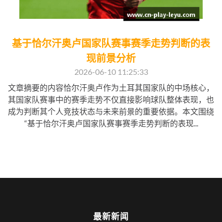
基于恰尔汗奥卢国家队赛事赛季走势判断的表
现前景分析
2026-06-10 11:25:33
文章摘要的内容恰尔汗奥卢作为土耳其国家队的中场核心，
其国家队赛事中的赛季走势不仅直接影响球队整体表现，也
成为判断其个人竞技状态与未来前景的重要依据。本文围绕
“基于恰尔汗奥卢国家队赛事赛季走势判断的表现...
最新新闻