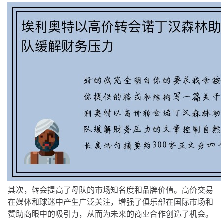
其次，转会提高了母队的市场知名度和品牌价值。高价交易
在媒体和球迷中产生广泛关注，增强了俱乐部在国际市场和
赞助商眼中的吸引力，从而为未来的商业合作创造了机会。