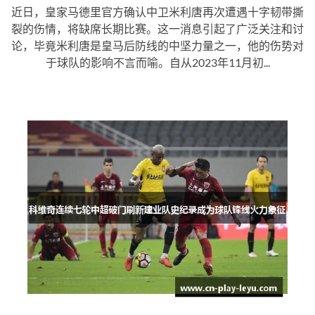
近日，皇家马德里官方确认中卫米利唐再次遭遇十字韧带撕
裂的伤情，将缺席长期比赛。这一消息引起了广泛关注和讨
论，毕竟米利唐是皇马后防线的中坚力量之一，他的伤势对
于球队的影响不言而喻。自从2023年11月初...