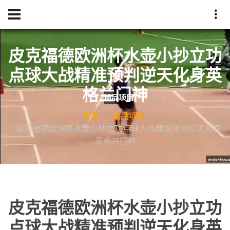
皮克福德欧洲杯水壶小抄立功
点球大战精准预判逆天化身英
格兰门神
首页
精品项目
皮克福德欧洲杯水壶小抄立功点球大战精准预判逆天化身
英格兰门神
皮克福德欧洲杯水壶小抄立功
点球大战精准预判逆天化身英