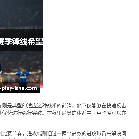
库则是典型的适应这种战术的前锋。他不仅能够在快速反击
体优势进行强行突破。在穆里尼奥的体系中，卢卡库可以充
制比赛节奏，进攻端则通过一两个高效的进攻球员来解决问