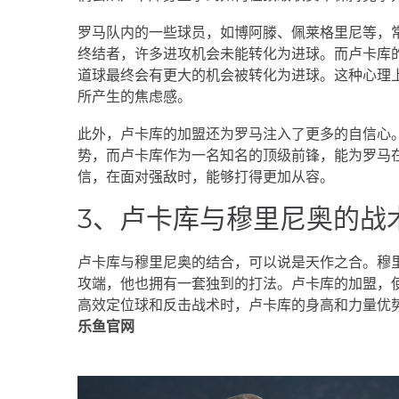
罗马队内的一些球员，如博阿滕、佩莱格里尼等，
终结者，许多进攻机会未能转化为进球。而卢卡库
道球最终会有更大的机会被转化为进球。这种心理
所产生的焦虑感。
此外，卢卡库的加盟还为罗马注入了更多的自信心
势，而卢卡库作为一名知名的顶级前锋，能为罗马
信，在面对强敌时，能够打得更加从容。
3、卢卡库与穆里尼奥的战
卢卡库与穆里尼奥的结合，可以说是天作之合。穆
攻端，他也拥有一套独到的打法。卢卡库的加盟，
高效定位球和反击战术时，卢卡库的身高和力量优
乐鱼官网