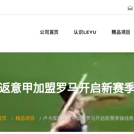
公司首页
认识LEYU
精品项目
返意甲加盟罗马开启新赛
首页
精品项目
卢卡库重返意甲加盟罗马开启新赛季锋线希