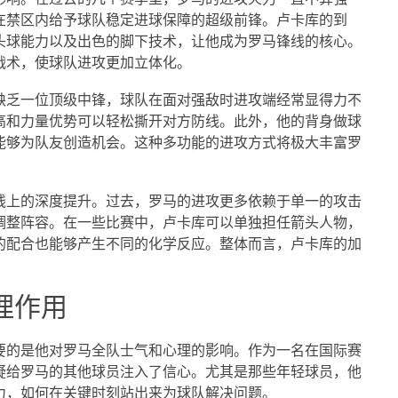
在禁区内给予球队稳定进球保障的超级前锋。卢卡库的到
头球能力以及出色的脚下技术，让他成为罗马锋线的核心。
战术，使球队进攻更加立体化。
缺乏一位顶级中锋，球队在面对强敌时进攻端经常显得力不
高和力量优势可以轻松撕开对方防线。此外，他的背身做球
能够为队友创造机会。这种多功能的进攻方式将极大丰富罗
线上的深度提升。过去，罗马的进攻更多依赖于单一的攻击
调整阵容。在一些比赛中，卢卡库可以单独担任箭头人物，
的配合也能够产生不同的化学反应。整体而言，卢卡库的加
理作用
要的是他对罗马全队士气和心理的影响。作为一名在国际赛
疑给罗马的其他球员注入了信心。尤其是那些年轻球员，他
力，如何在关键时刻站出来为球队解决问题。