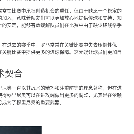
常常在比赛中承担创造机会的重任，但由于缺乏一个稳定的
的加入，意味着队友们可以更加放心地提供传球和支持，知
上的安定，能够有效缓解队员们在比赛中由于缺少锋线杀手
。在过去的赛季中，罗马常常在关键比赛中失去压倒性优
在关键比赛中提供更多的进球保障。这无疑让球员们更加自
术契合
里尼奥一直以其战术的精巧和注重防守的理念著称，但在进
使得穆里尼奥可以在进攻端做出更多的调整，尤其是在依赖
势成为了穆里尼奥的重要武器。