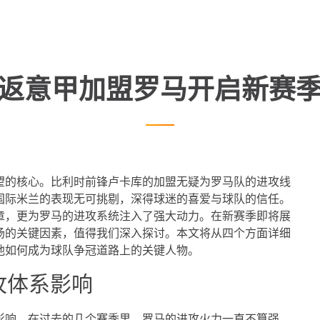
返意甲加盟罗马开启新赛
望的核心。比利时前锋卢卡库的加盟无疑为罗马队的进攻线
国际米兰的表现无可挑剔，深得球迷的喜爱与球队的信任。
章，更为罗马的进攻系统注入了强大动力。在新赛季即将展
场的关键因素，值得我们深入探讨。本文将从四个方面详细
他如何成为球队争冠道路上的关键人物。
攻体系影响
影响。在过去的几个赛季里，罗马的进攻火力一直不算强