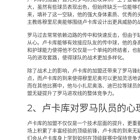
大，虽然有些球员表现出色，但始终缺乏一位能够
来，填补了这一空缺，他的强大身体素质、优秀的
主教练穆里尼奥能够围绕卢卡库设计出更具威胁的
罗马过去常常依赖边路的传中和快速反击，但由于
从心。卢卡库能够有效接应队友的传中球，他的身
和护球能力使得他不仅仅是一个单纯的终结者，也
马的进攻套路，使得球队的战术更加多样化。
除了战术上的影响，卢卡库的加盟还带来了罗马锋
点，而卢卡库的到来使得穆里尼奥可以更加灵活地
而在其他比赛中，他与小扎尼奥洛、迪巴拉等球员
盟无疑提升了罗马进攻线的整体竞争力。
2、卢卡库对罗马队员的心
卢卡库的加盟不仅仅是一个技术层面的提升，更重
场上积累了丰富经验的顶级前锋，卢卡库的到来无
们会从卢卡库身上学到如何在顶级联赛中保持竞争