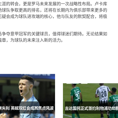
生涯的转会，更是罗马未来发展的一次战略性布局。卢卡库
助球队争取更高的排名，还将在长期内为俱乐部带来更多的
无疑会成为球队进攻端的核心，他与队友的默契配合，将极
马争夺意甲冠军的关键球员，值得球迷们期待。无论结果如
篇章，为球队的未来注入新的活力。