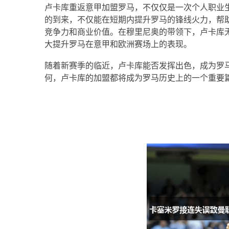
卢卡库重返意甲加盟罗马，不仅仅是一次个人职业
的到来，不仅能在短期内提升罗马的锋线火力，帮
竞争力和商业价值。在穆里尼奥的带领下，卢卡库
大提升罗马在意甲和欧洲赛场上的表现。
随着新赛季的临近，卢卡库能否发挥出色，成为罗
何，卢卡库的加盟都将成为罗马历史上的一个重要