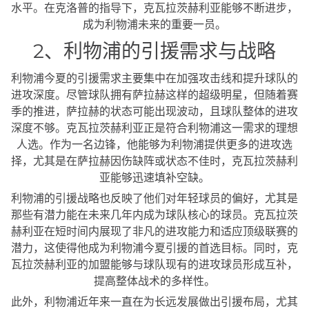
水平。在克洛普的指导下，克瓦拉茨赫利亚能够不断进步，
成为利物浦未来的重要一员。
2、利物浦的引援需求与战略
利物浦今夏的引援需求主要集中在加强攻击线和提升球队的
进攻深度。尽管球队拥有萨拉赫这样的超级明星，但随着赛
季的推进，萨拉赫的状态可能出现波动，且球队整体的进攻
深度不够。克瓦拉茨赫利亚正是符合利物浦这一需求的理想
人选。作为一名边锋，他能够为利物浦提供更多的进攻选
择，尤其是在萨拉赫因伤缺阵或状态不佳时，克瓦拉茨赫利
亚能够迅速填补空缺。
利物浦的引援战略也反映了他们对年轻球员的偏好，尤其是
那些有潜力能在未来几年内成为球队核心的球员。克瓦拉茨
赫利亚在短时间内展现了非凡的进攻能力和适应顶级联赛的
潜力，这使得他成为利物浦今夏引援的首选目标。同时，克
瓦拉茨赫利亚的加盟能够与球队现有的进攻球员形成互补，
提高整体战术的多样性。
此外，利物浦近年来一直在为长远发展做出引援布局，尤其