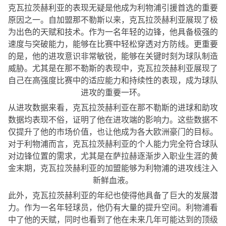
克瓦拉茨赫利亚的表现无疑是他成为利物浦引援首选的重要
原因之一。自加盟那不勒斯以来，克瓦拉茨赫利亚展现了极
为出色的天赋和技术。作为一名年轻的边锋，他具备极强的
速度与突破能力，能够在比赛中轻松穿透对方防线。更重要
的是，他的进攻意识非常敏锐，能够在关键时刻为球队制造
威胁。尤其是在那不勒斯的表现中，克瓦拉茨赫利亚展现了
自己在高强度比赛中的适应能力和持续性的表现，成为球队
进攻的重要一环。
从进攻数据来看，克瓦拉茨赫利亚在那不勒斯的进球和助攻
数据均表现不俗，证明了他在进攻端的影响力。这些数据不
仅提升了他的市场价值，也让他成为各大欧洲豪门的目标。
对于利物浦而言，克瓦拉茨赫利亚的个人能力完全符合球队
对边锋位置的需求，尤其是在萨拉赫逐渐步入职业生涯的黄
金末期，克瓦拉茨赫利亚的加盟能够为利物浦的进攻线注入
新鲜血液。
此外，克瓦拉茨赫利亚的年纪也使得他具备了巨大的发展潜
力。作为一名年轻球员，他仍有大量的提升空间。利物浦看
中了他的天赋，同时也看到了他在未来几年可能达到的顶级