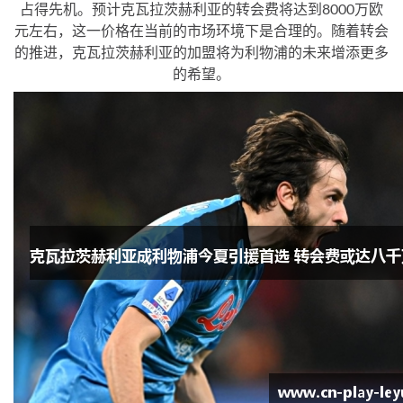
占得先机。预计克瓦拉茨赫利亚的转会费将达到8000万欧
元左右，这一价格在当前的市场环境下是合理的。随着转会
的推进，克瓦拉茨赫利亚的加盟将为利物浦的未来增添更多
的希望。