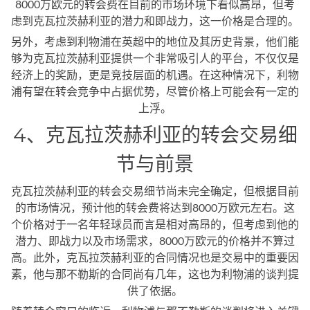
8000万欧元的转会费在目前的市场环境下看似高昂，但考
虑到克瓦拉茨赫利亚的潜力和即战力，这一价格是合理的。
另外，考虑到利物浦在英超中的地位及其历史背景，他们能
够为克瓦拉茨赫利亚提供一个非常吸引人的平台，不仅仅是
经济上的奖励，更是竞技层面的机遇。在这种情况下，利物
浦有望在转会竞争中占据优势，尽管价格上可能会有一定的
上浮。
4、克瓦拉茨赫利亚的转会交易细
节与前景
克瓦拉茨赫利亚的转会交易细节尚未完全确定，但根据目前
的市场情况，预计他的转会费将达到8000万欧元左右。这
个价格对于一名年轻球员而言是相对高昂的，但考虑到他的
潜力、即战力以及市场需求，8000万欧元的价格并不算过
高。此外，克瓦拉茨赫利亚的合同情况也是交易中的重要因
素，他与那不勒斯的合同尚有几年，这也为利物浦的谈判提
供了依据。