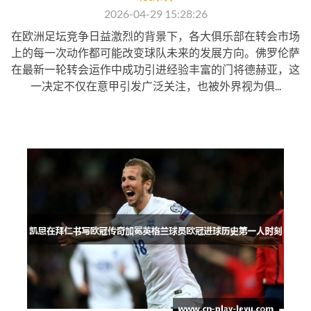
2026-04-29 15:28:26
在欧洲足坛竞争日益激烈的背景下，各大俱乐部在转会市场
上的每一次动作都可能改变球队未来的发展方向。佛罗伦萨
在最新一轮转会运作中成功引进经验丰富的门将德赫亚，这
一决定不仅在意甲引发广泛关注，也被外界视为俱...