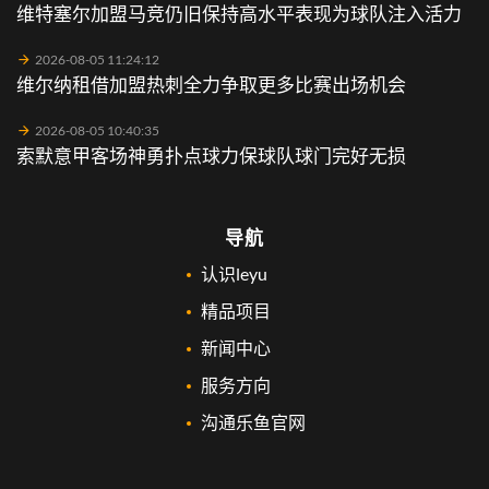
维特塞尔加盟马竞仍旧保持高水平表现为球队注入活力
2026-08-05 11:24:12
维尔纳租借加盟热刺全力争取更多比赛出场机会
2026-08-05 10:40:35
索默意甲客场神勇扑点球力保球队球门完好无损
导航
认识leyu
精品项目
新闻中心
服务方向
沟通乐鱼官网