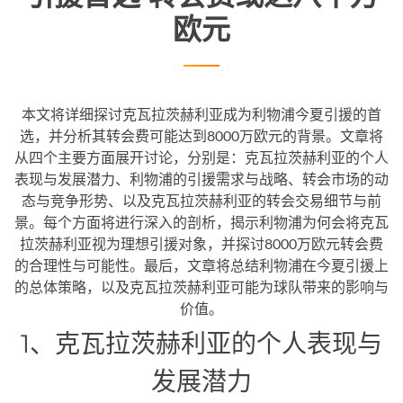
欧元
本文将详细探讨克瓦拉茨赫利亚成为利物浦今夏引援的首
选，并分析其转会费可能达到8000万欧元的背景。文章将
从四个主要方面展开讨论，分别是：克瓦拉茨赫利亚的个人
表现与发展潜力、利物浦的引援需求与战略、转会市场的动
态与竞争形势、以及克瓦拉茨赫利亚的转会交易细节与前
景。每个方面将进行深入的剖析，揭示利物浦为何会将克瓦
拉茨赫利亚视为理想引援对象，并探讨8000万欧元转会费
的合理性与可能性。最后，文章将总结利物浦在今夏引援上
的总体策略，以及克瓦拉茨赫利亚可能为球队带来的影响与
价值。
1、克瓦拉茨赫利亚的个人表现与
发展潜力