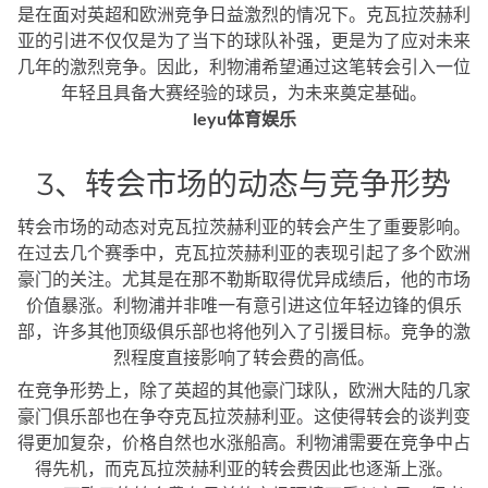
是在面对英超和欧洲竞争日益激烈的情况下。克瓦拉茨赫利
亚的引进不仅仅是为了当下的球队补强，更是为了应对未来
几年的激烈竞争。因此，利物浦希望通过这笔转会引入一位
年轻且具备大赛经验的球员，为未来奠定基础。
leyu体育娱乐
3、转会市场的动态与竞争形势
转会市场的动态对克瓦拉茨赫利亚的转会产生了重要影响。
在过去几个赛季中，克瓦拉茨赫利亚的表现引起了多个欧洲
豪门的关注。尤其是在那不勒斯取得优异成绩后，他的市场
价值暴涨。利物浦并非唯一有意引进这位年轻边锋的俱乐
部，许多其他顶级俱乐部也将他列入了引援目标。竞争的激
烈程度直接影响了转会费的高低。
在竞争形势上，除了英超的其他豪门球队，欧洲大陆的几家
豪门俱乐部也在争夺克瓦拉茨赫利亚。这使得转会的谈判变
得更加复杂，价格自然也水涨船高。利物浦需要在竞争中占
得先机，而克瓦拉茨赫利亚的转会费因此也逐渐上涨。