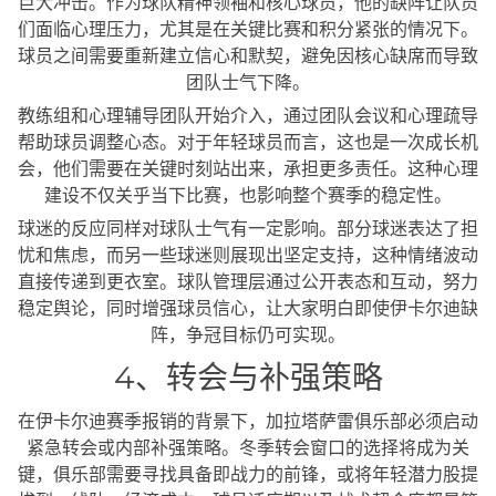
巨大冲击。作为球队精神领袖和核心球员，他的缺阵让队员
们面临心理压力，尤其是在关键比赛和积分紧张的情况下。
球员之间需要重新建立信心和默契，避免因核心缺席而导致
团队士气下降。
教练组和心理辅导团队开始介入，通过团队会议和心理疏导
帮助球员调整心态。对于年轻球员而言，这也是一次成长机
会，他们需要在关键时刻站出来，承担更多责任。这种心理
建设不仅关乎当下比赛，也影响整个赛季的稳定性。
球迷的反应同样对球队士气有一定影响。部分球迷表达了担
忧和焦虑，而另一些球迷则展现出坚定支持，这种情绪波动
直接传递到更衣室。球队管理层通过公开表态和互动，努力
稳定舆论，同时增强球员信心，让大家明白即使伊卡尔迪缺
阵，争冠目标仍可实现。
4、转会与补强策略
在伊卡尔迪赛季报销的背景下，加拉塔萨雷俱乐部必须启动
紧急转会或内部补强策略。冬季转会窗口的选择将成为关
键，俱乐部需要寻找具备即战力的前锋，或将年轻潜力股提