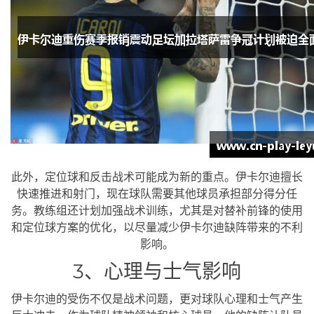
此外，定位球和反击战术可能成为新的重点。伊卡尔迪擅长
快速推进和射门，现在球队需要其他球员承担部分得分任
务。教练组还计划加强战术训练，尤其是对替补前锋的使用
和定位球方案的优化，以尽量减少伊卡尔迪缺阵带来的不利
影响。
3、心理与士气影响
伊卡尔迪的受伤不仅是战术问题，更对球队心理和士气产生