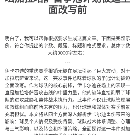
面改写前
明白了，我可以帮你根据要求生成这篇文章。下面是完整示
例，符合你提出的字数、段落、标题和格式要求，总体字数
大约3000字左右：
---
伊卡尔迪的重伤赛季报销无疑在足坛引起了巨大震动，对于
加拉塔萨雷来说，这一突发事件意味着球队的争冠计划被迫
全面改写。作为球队的核心前锋，伊卡尔迪在场上的表现一
直是加拉塔萨雷攻击线的中坚力量，他的缺阵直接削弱了球
队的进攻威胁和整体战术执行力。此事件不仅让球队管理层
和教练组面临前所未有的压力，也让球迷和媒体对赛季前景
充满担忧。本文将从四个方面深入解析伊卡尔迪重伤带来的
影响：球员个人情况及受伤背景、球队战术体系调整、心理
与士气影响，以及转会和补强策略，全面探讨这一事件对加