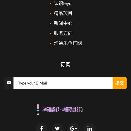
认识leyu
精品项目
新闻中心
服务方向
沟通乐鱼官网
订阅
提交
Type your E-Mail