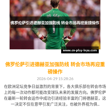
佛罗伦萨引进德赫亚加强防线 转会市场再迎重
磅操作
2026-04-29 15:28:26
在欧洲足坛竞争日益激烈的背景下，各大俱乐部在转会市场
上的每一次动作都可能改变球队未来的发展方向。佛罗伦萨
在最新一轮转会运作中成功引进经验丰富的门将德赫亚，这
一决定不仅在意甲引发广泛关注，也被外界视为俱...