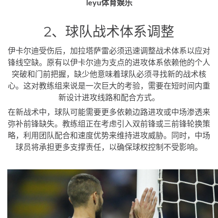
leyu体育娱乐
2、球队战术体系调整
伊卡尔迪受伤后，加拉塔萨雷必须迅速调整战术体系以应对
锋线空缺。原有以伊卡尔迪为支点的进攻体系依赖他的个人
突破和门前把握，缺少他意味着球队必须寻找新的战术核
心。这对教练组来说是一次巨大的考验，需要在短时间内重
新设计进攻线路和配合方式。
在新战术中，球队可能需要更多依赖边路进攻或中场渗透来
弥补前锋缺失。教练组正在考虑引入双前锋或三前锋轮换策
略，利用团队配合和速度优势来维持进攻威胁。同时，中场
球员将承担更多支撑责任，以确保球权控制不受影响。