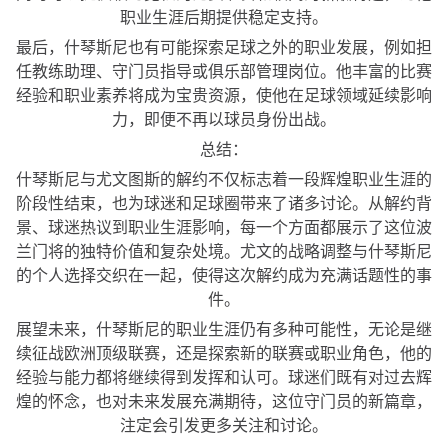
职业生涯后期提供稳定支持。
最后，什琴斯尼也有可能探索足球之外的职业发展，例如担
任教练助理、守门员指导或俱乐部管理岗位。他丰富的比赛
经验和职业素养将成为宝贵资源，使他在足球领域延续影响
力，即便不再以球员身份出战。
总结：
什琴斯尼与尤文图斯的解约不仅标志着一段辉煌职业生涯的
阶段性结束，也为球迷和足球圈带来了诸多讨论。从解约背
景、球迷热议到职业生涯影响，每一个方面都展示了这位波
兰门将的独特价值和复杂处境。尤文的战略调整与什琴斯尼
的个人选择交织在一起，使得这次解约成为充满话题性的事
件。
展望未来，什琴斯尼的职业生涯仍有多种可能性，无论是继
续征战欧洲顶级联赛，还是探索新的联赛或职业角色，他的
经验与能力都将继续得到发挥和认可。球迷们既有对过去辉
煌的怀念，也对未来发展充满期待，这位守门员的新篇章，
注定会引发更多关注和讨论。