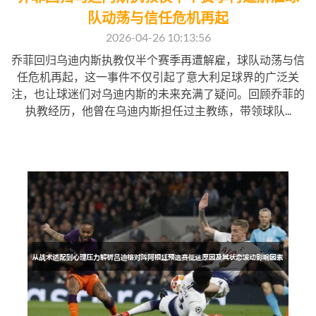
队动荡与信任危机再起
2026-04-26 10:13:56
乔菲回归乌迪内斯执教仅半个赛季再遭解雇，球队动荡与信
任危机再起，这一事件不仅引起了意大利足球界的广泛关
注，也让球迷们对乌迪内斯的未来充满了疑问。回顾乔菲的
执教经历，他曾在乌迪内斯担任过主教练，带领球队...