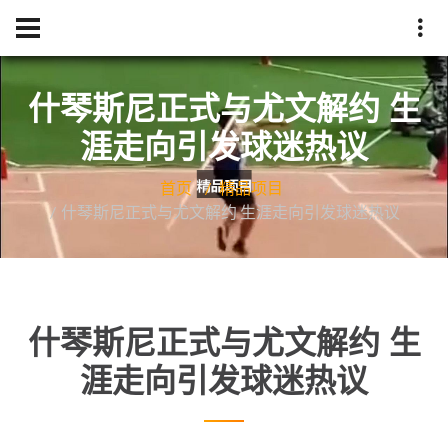
什琴斯尼正式与尤文解约 生
涯走向引发球迷热议
首页
精品项目
什琴斯尼正式与尤文解约 生涯走向引发球迷热议
什琴斯尼正式与尤文解约 生
涯走向引发球迷热议