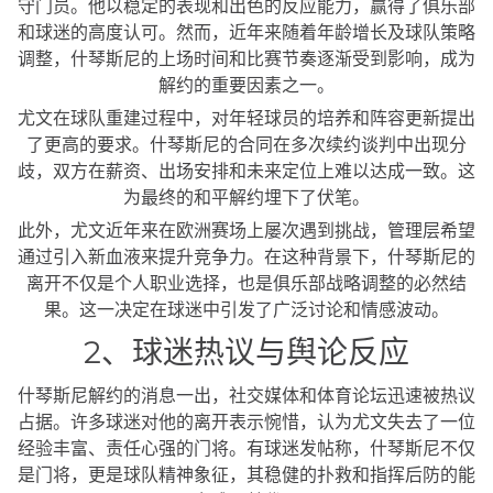
守门员。他以稳定的表现和出色的反应能力，赢得了俱乐部
和球迷的高度认可。然而，近年来随着年龄增长及球队策略
调整，什琴斯尼的上场时间和比赛节奏逐渐受到影响，成为
解约的重要因素之一。
尤文在球队重建过程中，对年轻球员的培养和阵容更新提出
了更高的要求。什琴斯尼的合同在多次续约谈判中出现分
歧，双方在薪资、出场安排和未来定位上难以达成一致。这
为最终的和平解约埋下了伏笔。
此外，尤文近年来在欧洲赛场上屡次遇到挑战，管理层希望
通过引入新血液来提升竞争力。在这种背景下，什琴斯尼的
离开不仅是个人职业选择，也是俱乐部战略调整的必然结
果。这一决定在球迷中引发了广泛讨论和情感波动。
2、球迷热议与舆论反应
什琴斯尼解约的消息一出，社交媒体和体育论坛迅速被热议
占据。许多球迷对他的离开表示惋惜，认为尤文失去了一位
经验丰富、责任心强的门将。有球迷发帖称，什琴斯尼不仅
是门将，更是球队精神象征，其稳健的扑救和指挥后防的能