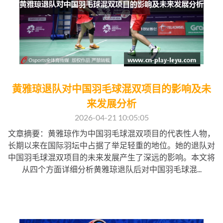
黄雅琼退队对中国羽毛球混双项目的影响及未
来发展分析
2026-04-21 10:05:05
文章摘要：黄雅琼作为中国羽毛球混双项目的代表性人物，
长期以来在国际羽坛中占据了举足轻重的地位。她的退队对
中国羽毛球混双项目的未来发展产生了深远的影响。本文将
从四个方面详细分析黄雅琼退队后对中国羽毛球混...