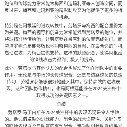
跑位和传球能力常常能为梅西和迪玛利亚等人创造空间，而
反过来，梅西和迪玛利亚的精彩助攻又为他提供了更多的得
分机会。
特别是在阿根廷的进攻转换中，劳塔罗与梅西的配合显得尤
为关键。梅西的视野和创造力常常能找到劳塔罗的跑位，并
将球精准地传给他，让劳塔罗在最有利的位置完成射门。而
劳塔罗则总是能够敏锐地洞察梅西的意图，在最合适的时机
启动进攻，为梅西提供支持。这样的默契配合，使得阿根廷
的锋线攻击力得到了极大的提升。
此外，劳塔罗与其他队友的配合也展现了他在团队中的重要
作用。无论是与中场的长传球配合，还是与边路球员的快速
传切，劳塔罗都能够很好地融入其中，保持高效的进攻表
现。这种团队协作精神，也是阿根廷能够在2024美洲杯中
取得成功的关键因素之一。
总结：
劳塔罗·马丁内斯在2024美洲杯中的表现无疑是令人惊艳
的。他凭借卓越的进球能力、出色的战术适应性、关键时刻
的临场表现以及与队友的默契配合，带领阿根廷队锋线焕发