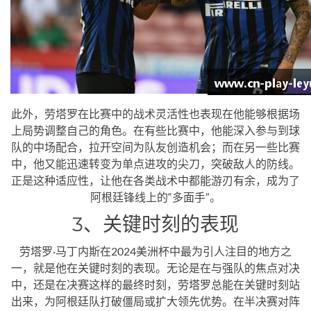
此外，劳塔罗在比赛中的战术灵活性也表现在他能够根据场
上局势调整自己的角色。在有些比赛中，他能深入参与到球
队的中场配合，拉开空间为队友创造机会；而在另一些比赛
中，他又能迅速转变为单点进攻的尖刀，突破敌人的防线。
正是这种适应性，让他在各类战术中都能游刃有余，成为了
阿根廷锋线上的“多面手”。
3、关键时刻的表现
劳塔罗·马丁内斯在2024美洲杯中最为引人注目的地方之
一，就是他在关键时刻的表现。无论是在与强队的焦点对决
中，还是在决赛这样的最终时刻，劳塔罗总能在关键时刻站
出来，为阿根廷队打破僵局或扩大领先优势。在半决赛对阵