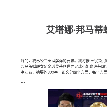
艾塔娜·邦马
好的，我已经完全理解你的要求。我将按照你提供的
邦马蒂蝉联女足金球奖荣膺世界足球小姐巅峰荣耀”
字左右，摘要约300字，正文分四个方面，每个方
---