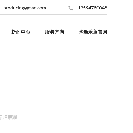
producing@msn.com
13594780048
新闻中心
服务方向
沟通乐鱼官网
球小姐巅峰荣耀
巅峰荣耀