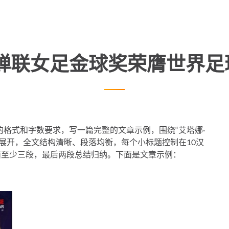
蒂蝉联女足金球奖荣膺世界足
格式和字数要求，写一篇完整的文章示例，围绕“艾塔娜·
展开，全文结构清晰、段落均衡，每个小标题控制在10汉
面至少三段，最后两段总结归纳。下面是文章示例：