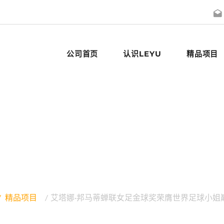
公司首页
认识LEYU
精品项目
蒂蝉联女足金球奖荣膺世界足
精品项目
艾塔娜·邦马蒂蝉联女足金球奖荣膺世界足球小姐