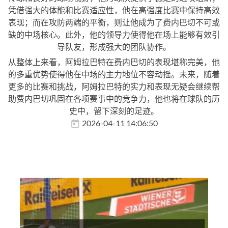
凭借强大的体能和比赛适应性，他在高强度比赛中保持高效
表现；而在攻防两端的平衡，则让他成为了费内巴切不可或
缺的中场核心。此外，他的领导力使得他在场上能够有效引
导队友，形成强大的团队协作。
从整体上来看，阿姆拉巴特在费内巴切的表现堪称完美，他
的多重优势使得他在中场的主力地位不容动摇。未来，随着
更多的比赛和挑战，阿姆拉巴特的实力和表现无疑会继续帮
助费内巴切巩固在各项赛事中的竞争力，他也将在球队的历
史中，留下深刻的足迹。
2026-04-11 14:06:50