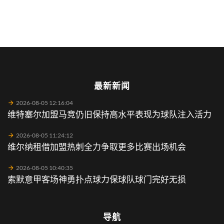
最新新闻
2026-08-05 12:16:04
维特塞尔加盟马竞仍旧保持高水平表现为球队注入活力
2026-08-05 11:24:12
维尔纳租借加盟热刺全力争取更多比赛出场机会
2026-08-05 10:40:35
索默意甲客场神勇扑点球力保球队球门完好无损
导航