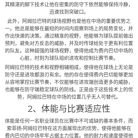
其精湛的脚下技术让他在密集的防守下依然能够保持冷静，
迅速找到突破口。
此外，阿姆拉巴特的球场视野也是他在中场的重要优势之
一。他总是能够在最短的时间内观察到场上的局势变化，并
作出快速的决策。通过精准的视野，他能够为球队提前做出
预判，避免对方反击的威胁，并及时传球给处于更有利位置
的队友。这种超强的球场视野，使得他成为费内巴切中场的
心脏，时刻为球队组织进攻和控制比赛节奏。
阿姆拉巴特的技术和视野相辅相成，使得他在球场上无论是
防守还是进攻都游刃有余。他的存在使得费内巴切能够更加
从容地掌控比赛节奏，不仅能够在进攻端创造更多的威胁，
也能够在防守端稳定球队的防线。正是由于这些技术上的优
势，阿姆拉巴特在中场的位置几乎无人可替代。
2、体能与比赛适应性
体能是任何一名职业球员在比赛中不可或缺的基本条件，而
索菲扬·阿姆拉巴特在这方面展现出的优势，使得他能够在
费内巴切的中场牢牢占据主力位置。他的耐力和速度使得他