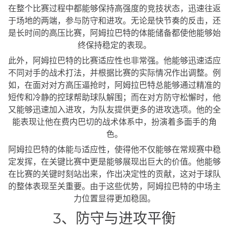
在整个比赛过程中都能够保持高强度的竞技状态，迅速往返
于场地的两端，参与防守和进攻。无论是快节奏的反击，还
是长时间的高压比赛，阿姆拉巴特的体能储备都使他能够始
终保持稳定的表现。
此外，阿姆拉巴特的比赛适应性也非常强。他能够迅速适应
不同对手的战术打法，并根据比赛的实际情况作出调整。例
如，在面对对方高压逼抢时，阿姆拉巴特总能够通过精准的
短传和冷静的控球帮助球队解围；而在对方防守松懈时，他
又能够迅速加入进攻，为队友提供更多的进攻选项。他的全
能表现让他在费内巴切的战术体系中，扮演着多面手的角
色。
阿姆拉巴特的体能与适应性，使得他不仅能够在常规赛中稳
定发挥，在关键比赛中更是能够展现出巨大的价值。他能够
在比赛的关键时刻站出来，作出决定性的贡献，这对于球队
的整体表现至关重要。由于这些优势，阿姆拉巴特的中场主
力位置显得更加稳固。
3、防守与进攻平衡