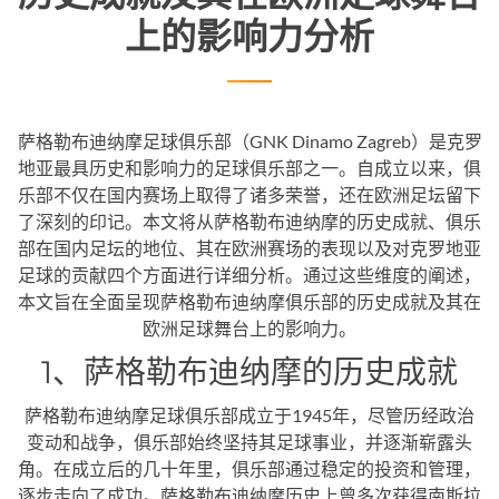
上的影响力分析
萨格勒布迪纳摩足球俱乐部（GNK Dinamo Zagreb）是克罗
地亚最具历史和影响力的足球俱乐部之一。自成立以来，俱
乐部不仅在国内赛场上取得了诸多荣誉，还在欧洲足坛留下
了深刻的印记。本文将从萨格勒布迪纳摩的历史成就、俱乐
部在国内足坛的地位、其在欧洲赛场的表现以及对克罗地亚
足球的贡献四个方面进行详细分析。通过这些维度的阐述，
本文旨在全面呈现萨格勒布迪纳摩俱乐部的历史成就及其在
欧洲足球舞台上的影响力。
1、萨格勒布迪纳摩的历史成就
萨格勒布迪纳摩足球俱乐部成立于1945年，尽管历经政治
变动和战争，俱乐部始终坚持其足球事业，并逐渐崭露头
角。在成立后的几十年里，俱乐部通过稳定的投资和管理，
逐步走向了成功。萨格勒布迪纳摩历史上曾多次获得南斯拉