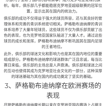
帜。每年，俱乐部几乎都能稳居克罗地亚超级联赛的冠军位
置，显示出其在国内的统治力。
俱乐部的成功不仅得益于强大的球员阵容，还与其良好的管
理体系和完善的青训系统密切相关。萨格勒布迪纳摩的青训
体系培养了大量年轻球员，这些球员不仅为俱乐部贡献了出
色的表现，也为克罗地亚国家队输送了大量人才。通过这些
球员的成长和发挥，萨格勒布迪纳摩不断巩固其在国内足球
的王者地位。
此外，俱乐部的球迷文化和影响力也是其在国内地位的重要
组成部分。萨格勒布迪纳摩的球迷群体广泛且忠诚，每当比
赛日来临，俱乐部的主场总是人声鼎沸。俱乐部和球迷之间
的互动也使得其成为克罗地亚社会文化的一部分，这种深厚
的球迷基础为其在国内的成功奠定了坚实的基础。
3、萨格勒布迪纳摩在欧洲赛场的
表现
尽管萨格勒布迪纳摩长期以来在克罗地亚国内赛场上占据主