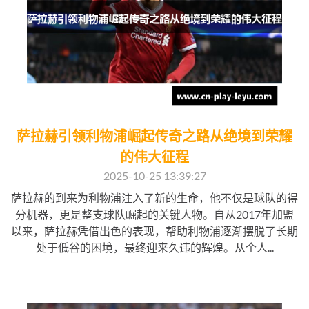
萨拉赫引领利物浦崛起传奇之路从绝境到荣耀
的伟大征程
2025-10-25 13:39:27
萨拉赫的到来为利物浦注入了新的生命，他不仅是球队的得
分机器，更是整支球队崛起的关键人物。自从2017年加盟
以来，萨拉赫凭借出色的表现，帮助利物浦逐渐摆脱了长期
处于低谷的困境，最终迎来久违的辉煌。从个人...