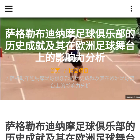
萨格勒布迪纳摩足球俱乐部的
历史成就及其在欧洲足球舞台
上的影响力分析
首页
精品项目
萨格勒布迪纳摩足球俱乐部的历史成就及其在欧洲足球舞
台上的影响力分析
萨格勒布迪纳摩足球俱乐部的
历史成就及其在欧洲足球舞台