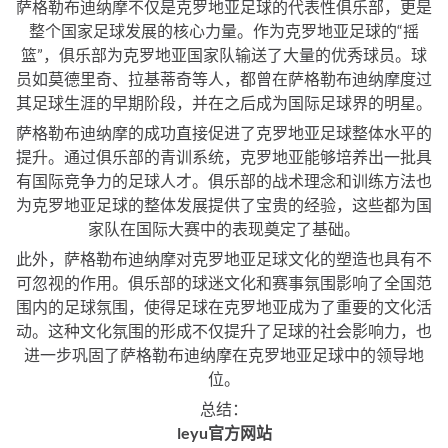
萨格勒布迪纳摩不仅是克罗地亚足球的代表性俱乐部，更是
整个国家足球发展的核心力量。作为克罗地亚足球的“摇
篮”，俱乐部为克罗地亚国家队输送了大量的优秀球员。球
员如莫德里奇、拉基蒂奇等人，都曾在萨格勒布迪纳摩度过
其足球生涯的早期阶段，并在之后成为国际足球界的明星。
萨格勒布迪纳摩的成功直接促进了克罗地亚足球整体水平的
提升。通过俱乐部的青训系统，克罗地亚能够培养出一批具
有国际竞争力的足球人才。俱乐部的战术理念和训练方法也
为克罗地亚足球的整体发展提供了宝贵的经验，这些都为国
家队在国际大赛中的表现奠定了基础。
此外，萨格勒布迪纳摩对克罗地亚足球文化的塑造也具有不
可忽视的作用。俱乐部的球迷文化和赛事氛围影响了全国范
围内的足球氛围，使得足球在克罗地亚成为了重要的文化活
动。这种文化氛围的形成不仅提升了足球的社会影响力，也
进一步巩固了萨格勒布迪纳摩在克罗地亚足球中的领导地
位。
总结：
leyu官方网站