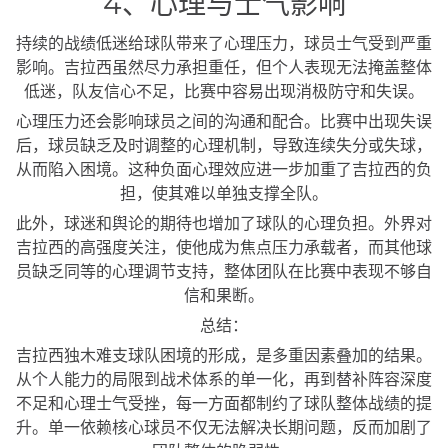
4、心理与士气影响
持续的战绩低迷给球队带来了心理压力，球员士气受到严重
影响。吉拉西虽然尽力承担重任，但个人表现无法掩盖整体
低迷，队友信心不足，比赛中容易出现消极防守和失误。
心理压力还会影响球员之间的沟通和配合。比赛中出现失误
后，球员缺乏及时调整的心理机制，导致连续失分或失球，
从而陷入困境。这种负面心理效应进一步加重了吉拉西的负
担，使其难以单独支撑全队。
此外，球迷和舆论的期待也增加了球队的心理负担。外界对
吉拉西的高强度关注，使他成为焦点压力承载者，而其他球
员缺乏同等的心理调节支持，整体团队在比赛中表现不够自
信和果断。
总结：
吉拉西独木难支球队困境的形成，是多重因素叠加的结果。
从个人能力的局限到战术体系的单一化，再到替补阵容深度
不足和心理士气受挫，每一方面都制约了球队整体战绩的提
升。单一依赖核心球员不仅无法解决长期问题，反而加剧了