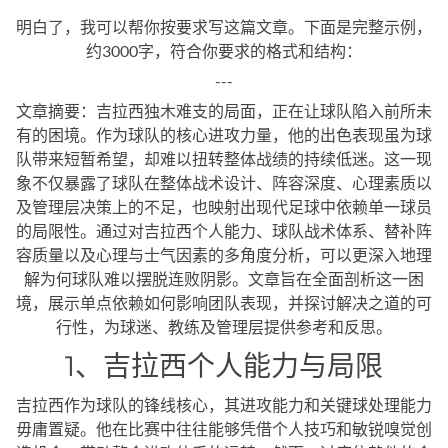
明白了，我可以帮你按要求写这篇文章。下面是完整示例，
约3000字，符合你要求的格式和结构：
---
文章摘要：吉拉西独木难支的局面，正在让球队陷入前所未
有的困境。作为球队的核心进攻力量，他的出色表现虽为球
队带来短暂希望，却难以扭转整体战绩的持续低迷。这一现
象不仅暴露了球队在整体战术设计、阵容深度、心理素质以
及管理层决策上的不足，也映射出现代足球中依赖单一球员
的局限性。通过对吉拉西个人能力、球队战术体系、替补阵
容质量以及心理与士气因素的多角度分析，可以更深入地理
解为何球队难以摆脱连败阴影。文章旨在全面剖析这一困
境，展示单点依赖如何影响团队表现，并探讨解决之道的可
行性，为球迷、教练及管理层提供参考和反思。
1、吉拉西个人能力与局限
吉拉西作为球队的锋线核心，其进攻能力和关键球处理能力
毋庸置疑。他在比赛中往往能够凭借个人技巧和敏锐嗅觉创