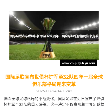
国际足联宣布世俱杯扩军至32队四年一届全球
俱乐部格局迎来变革
2026-03-24 14:15:43
随着全球足球格局的不断变化，国际足联在近日宣布了世俱
杯扩军至32队的重大决策。这一决定不仅意味着世界足球舞