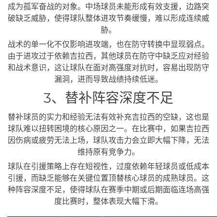
成为孤军奋战的对象。中场球员未能形成有效支援，边路突
破缺乏威胁，使得球队整体进攻节奏缓慢，难以形成连续威
胁。
战术的单一化不仅影响进攻端，也在防守转换中显现弱点。
由于进攻过于依赖吉拉西，其他球员在防守中缺乏应对经验
和战术意识，这让球队在面对高强度对抗时，容易出现防守
漏洞，进而导致战绩持续低迷。
3、替补阵容深度不足
替补球员的实力和经验无法有效补充吉拉西的空缺，这也是
球队难以扭转困境的核心原因之一。在比赛中，如果吉拉西
因伤病或疲劳无法上场，球队攻击力会立即大幅下降，无法
维持原有竞争力。
球队在引援策略上存在短视性，过度依赖年轻球员或低成本
引援，而缺乏能够在关键位置顶替核心球员的成熟球员。这
种阵容深度不足，使得球队在赛季中期或后期面临连场高强
度比赛时，整体表现大幅下滑。