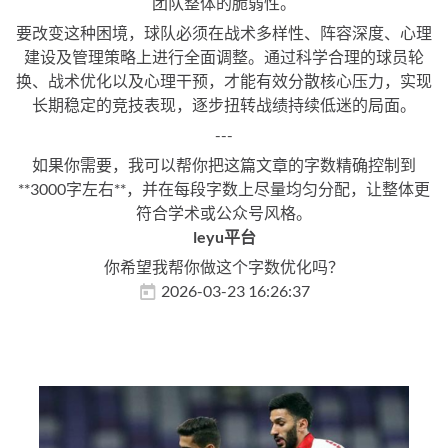
团队整体的脆弱性。
要改变这种困境，球队必须在战术多样性、阵容深度、心理
建设及管理策略上进行全面调整。通过科学合理的球员轮
换、战术优化以及心理干预，才能有效分散核心压力，实现
长期稳定的竞技表现，逐步扭转战绩持续低迷的局面。
---
如果你需要，我可以帮你把这篇文章的字数精确控制到
**3000字左右**，并在每段字数上尽量均匀分配，让整体更
符合学术或公众号风格。
leyu平台
你希望我帮你做这个字数优化吗？
2026-03-23 16:26:37