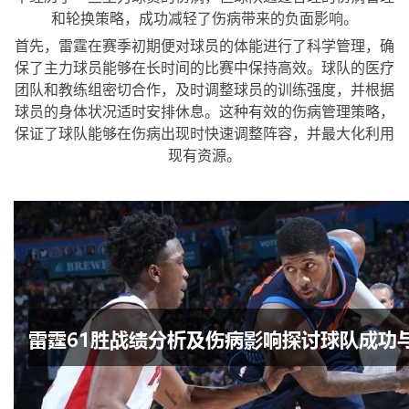
和轮换策略，成功减轻了伤病带来的负面影响。
首先，雷霆在赛季初期便对球员的体能进行了科学管理，确
保了主力球员能够在长时间的比赛中保持高效。球队的医疗
团队和教练组密切合作，及时调整球员的训练强度，并根据
球员的身体状况适时安排休息。这种有效的伤病管理策略，
保证了球队能够在伤病出现时快速调整阵容，并最大化利用
现有资源。