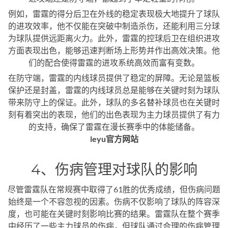
例如，雷霆的得分后卫在外线的稳定表现极大地提升了球队
的进攻效率，他不仅能在突破中制造杀伤，还能利用三分球
为球队提供远距离火力。此外，雷霆的控球后卫在组织进攻
方面表现出色，能够迅速判断场上形势并作出高效决策。他
们的配合使得雷霆的进攻系统高效而富有变数。
在防守端，雷霆的内线球员提供了稳定的屏障。无论是篮板
保护还是封盖，雷霆的内线球员总是能够在关键时刻为球队
带来防守上的保证。此外，球队的多名替补球员也在关键时
刻有着突出的表现，他们的出色表现为主力球员提供了有力
的支持，确保了雷霆在漫长赛季中的体能储备。
leyu官方网站
4、伤病管理对球队的影响
尽管雷霆队在常规赛中取得了61胜的优秀成绩，但伤病问题
始终是一个不容忽视的因素。伤病不仅影响了球队的阵容深
度，也可能在关键时刻影响比赛的结果。雷霆队在整个赛季
中经历了一些主力球员的伤病，但球队通过合理的伤病管理