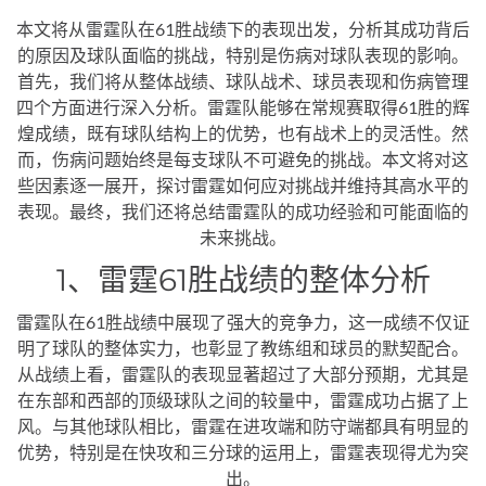
本文将从雷霆队在61胜战绩下的表现出发，分析其成功背后
的原因及球队面临的挑战，特别是伤病对球队表现的影响。
首先，我们将从整体战绩、球队战术、球员表现和伤病管理
四个方面进行深入分析。雷霆队能够在常规赛取得61胜的辉
煌成绩，既有球队结构上的优势，也有战术上的灵活性。然
而，伤病问题始终是每支球队不可避免的挑战。本文将对这
些因素逐一展开，探讨雷霆如何应对挑战并维持其高水平的
表现。最终，我们还将总结雷霆队的成功经验和可能面临的
未来挑战。
1、雷霆61胜战绩的整体分析
雷霆队在61胜战绩中展现了强大的竞争力，这一成绩不仅证
明了球队的整体实力，也彰显了教练组和球员的默契配合。
从战绩上看，雷霆队的表现显著超过了大部分预期，尤其是
在东部和西部的顶级球队之间的较量中，雷霆成功占据了上
风。与其他球队相比，雷霆在进攻端和防守端都具有明显的
优势，特别是在快攻和三分球的运用上，雷霆表现得尤为突
出。