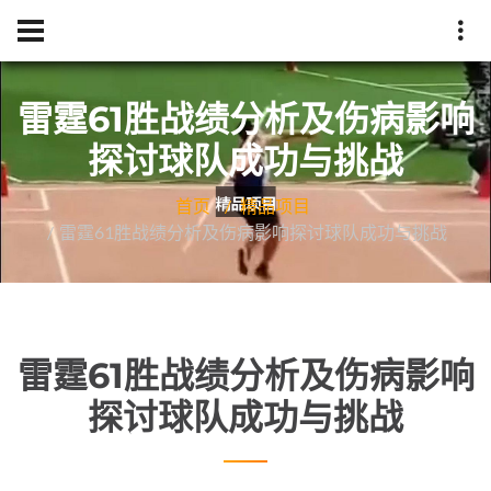
雷霆61胜战绩分析及伤病影响
探讨球队成功与挑战
首页
精品项目
雷霆61胜战绩分析及伤病影响探讨球队成功与挑战
雷霆61胜战绩分析及伤病影响
探讨球队成功与挑战