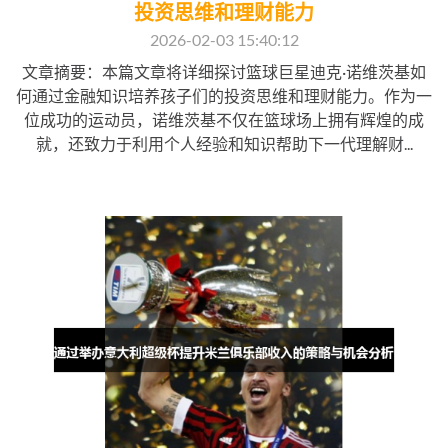
投资思维和理财能力
2026-02-03 15:40:12
文章摘要：本篇文章将详细探讨篮球巨星迪克·诺维茨基如
何通过金融知识培养孩子们的投资思维和理财能力。作为一
位成功的运动员，诺维茨基不仅在篮球场上拥有辉煌的成
就，还致力于利用个人经验和知识帮助下一代理解财...