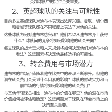
英超球队中的定位至关重要。
2、英超球队的关注与可能性
目前多支英超球队对迪布林表现出浓厚兴趣。曼联、切尔西
和曼城等球队都在不同程度上表达了对他的关注。
这些球队为何对迪布林感兴趣？他们希望从迪布林身上获得
什么？球队间的竞争将如何影响他的转会去向？
每支球队的战术需求和未来规划将如何决定他们对迪布林的
看法？这些因素将决定他最终选择的可能性。
3、转会费用与市场潜力
迪布林的市场价值随着他在比赛中的表现不断攀升。但他的
潜在转会费用会受到什么因素的影响？球队的财政实力和当
前市场的行情将如何影响他的转会费用？
与其他年轻球员相比，迪布林的价值在哪里？他的潜在市场
价值如何被评估和确定？这些问题对于球队在转会市场上的
决策至关重要。