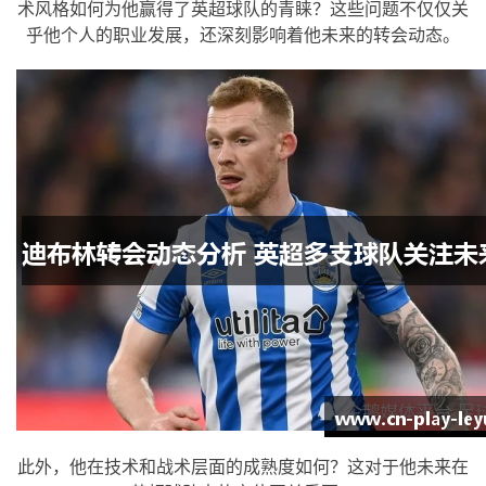
术风格如何为他赢得了英超球队的青睐？这些问题不仅仅关
乎他个人的职业发展，还深刻影响着他未来的转会动态。
此外，他在技术和战术层面的成熟度如何？这对于他未来在