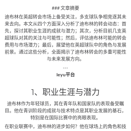
### 文章摘要
迪布林在英超转会市场上备受关注，多支球队争相竞逐其未
来去向。本文从四个方面深入分析了迪布林的转会动态：首
先，探讨其职业生涯的成就与潜力；其次，分析目前几支英
超球队对其的关注与可能性；然后，评估迪布林可能的转会
费用与市场潜力；最后，展望他在英超球队中的角色与发展
前景。通过这些分析，全面揭示了迪布林转会的多重可能性
与未来发展方向。
---
leyu平台
1、职业生涯与潜力
迪布林作为年轻球员，其在青年队和国家队的表现备受瞩
目。他在青训阶段的成就与技术特点是其职业发展的基石，
特别是在国际比赛中的亮眼表现。
在职业联赛中，迪布林的进步如何？他在球场上的角色和技