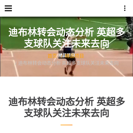
迪布林转会动态分析 英超多
支球队关注未来去向
首页
精品项目
迪布林转会动态分析 英超多支球队关注未来去向
迪布林转会动态分析 英超多
支球队关注未来去向