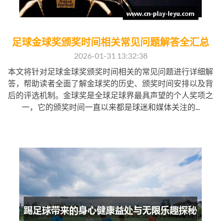
足球金球奖颁奖时间相关常见问题解答全汇总
2026-01-31 13:32:38
本文将针对足球金球奖颁奖时间相关的常见问题进行详细解
答，帮助读者全面了解金球奖的历史、颁奖时间安排以及背
后的评选机制。金球奖是全球足球界最具声望的个人奖项之
一，它的颁奖时间一直以来都是球迷和媒体关注的...