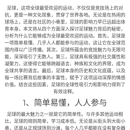
足球，这项全球最受欢迎的运动，不仅仅是竞技场上的对
抗，更是一种文化现象，贯穿了世界各地。无论是在热闹的
球场上，还是在社区的小巷里，足球的影响力早已远超出体
育本身。本文将从四个方面深入探讨足球魅力背后的秘密，
分析为什么它能够成为全球最受欢迎的运动。首先，足球是
一项简单易懂、几乎人人都能参与的运动，这让它在全球范
围内得以广泛传播。其次，足球所蕴含的竞技魅力与无限可
能，深深吸引了无数人。第三，足球具有极强的社交属性和
凝聚力，这使得它能够跨越语言、种族和文化的界限，成为
全球共享的语言。最后，足球本身的历史和文化底蕴，以及
每一场比赛背后故事的丰富性，赋予了这项运动深厚的情感
价值。结合这些因素，足球的全球性吸引力和影响力得到了
有效诠释。
1、简单易懂，人人参与
足球的最大魅力之一就是它的简单性。与许多其他运动相
比，足球的规则简单，学习成本低。无论是从街头到大街小
巷，还是从正规球场到沙滩，每个人几乎都能在没有复杂器