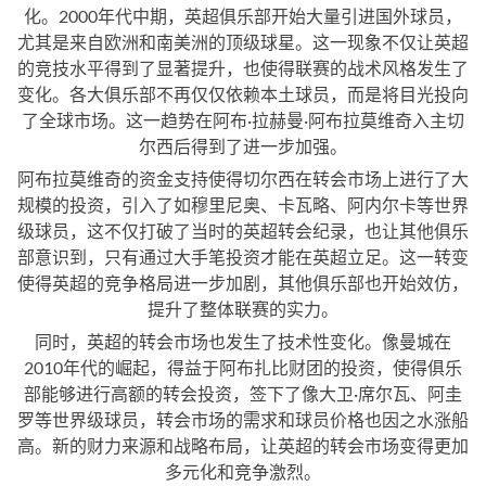
化。2000年代中期，英超俱乐部开始大量引进国外球员，
尤其是来自欧洲和南美洲的顶级球星。这一现象不仅让英超
的竞技水平得到了显著提升，也使得联赛的战术风格发生了
变化。各大俱乐部不再仅仅依赖本土球员，而是将目光投向
了全球市场。这一趋势在阿布·拉赫曼·阿布拉莫维奇入主切
尔西后得到了进一步加强。
阿布拉莫维奇的资金支持使得切尔西在转会市场上进行了大
规模的投资，引入了如穆里尼奥、卡瓦略、阿内尔卡等世界
级球员，这不仅打破了当时的英超转会纪录，也让其他俱乐
部意识到，只有通过大手笔投资才能在英超立足。这一转变
使得英超的竞争格局进一步加剧，其他俱乐部也开始效仿，
提升了整体联赛的实力。
同时，英超的转会市场也发生了技术性变化。像曼城在
2010年代的崛起，得益于阿布扎比财团的投资，使得俱乐
部能够进行高额的转会投资，签下了像大卫·席尔瓦、阿圭
罗等世界级球员，转会市场的需求和球员价格也因之水涨船
高。新的财力来源和战略布局，让英超的转会市场变得更加
多元化和竞争激烈。