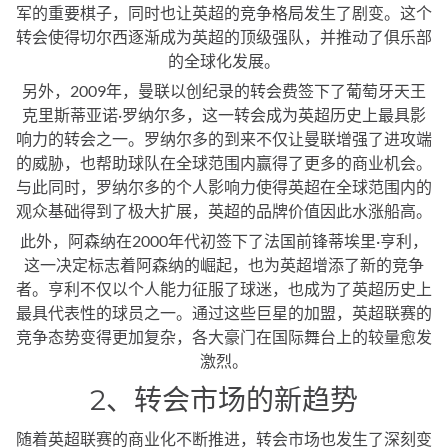
军的重要棋子，同时也让英超的竞争格局发生了剧变。这个
转会使得切尔西逐渐成为英超的顶级强队，并推动了俱乐部
的全球化发展。
另外，2009年，曼联以创纪录的转会费签下了葡萄牙天王
克里斯蒂亚诺·罗纳尔多，这一转会成为英超历史上最具影
响力的转会之一。罗纳尔多的到来不仅让曼联增强了进攻端
的威胁，也帮助球队在全球范围内赢得了更多的商业机会。
与此同时，罗纳尔多的个人影响力使得英超在全球范围内的
观众基础得到了极大扩展，英超的品牌价值因此水涨船高。
此外，阿森纳在2000年代初签下了法国前锋蒂埃里·亨利，
这一决定标志着阿森纳的崛起，也为英超增添了新的竞争
者。亨利不仅以个人能力征服了球迷，也成为了英超历史上
最具代表性的球员之一。通过这些巨星的加盟，英超联赛的
竞争态势变得更加复杂，各大豪门在国际舞台上的较量愈发
激烈。
2、转会市场的新趋势
随着英超联赛的商业化不断推进，转会市场也发生了深刻变