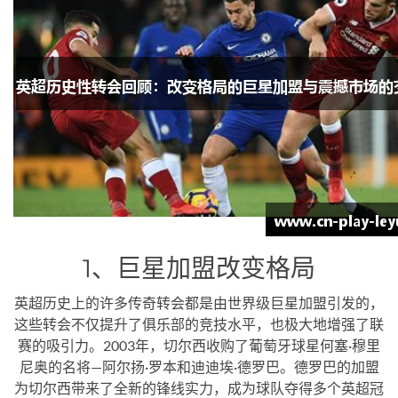
1、巨星加盟改变格局
英超历史上的许多传奇转会都是由世界级巨星加盟引发的，
这些转会不仅提升了俱乐部的竞技水平，也极大地增强了联
赛的吸引力。2003年，切尔西收购了葡萄牙球星何塞·穆里
尼奥的名将—阿尔扬·罗本和迪迪埃·德罗巴。德罗巴的加盟
为切尔西带来了全新的锋线实力，成为球队夺得多个英超冠