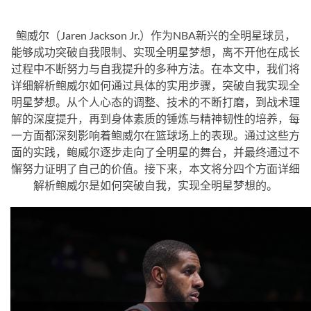
鲍威尔（Jaren Jackson Jr.）作为NBA新兴的全明星球员，
能够成功突破自我限制、实现全明星梦想，离不开他在成长
过程中不断努力与自我提升的多种方法。在本文中，我们将
详细解析鲍威尔如何通过具体的实用步骤，突破自我实现全
明星梦想。从个人心态的调整、技术的不断打磨，到战术理
解的深度提升，再到身体素质的锤炼与精神韧性的培养，每
一方面都深刻影响着鲍威尔在篮球场上的表现。通过这些方
面的实践，鲍威尔逐步走向了全明星的舞台，并最终通过不
懈努力证明了自己的价值。接下来，本文将分四个方面详细
解析鲍威尔是如何突破自我，实现全明星梦想的。