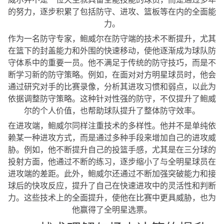
的努力，逐步积累了包括防守、进攻、篮板等在内的全面能
力。
作为一名防守专家，鲍威尔在防守端的技术不断提升，尤其
在篮下的封盖能力和外围的快速移动，使他逐渐成为球队防
守体系中的重要一员。他不满足于传统的防守技巧，而是不
断学习新的防守策略。例如，在面对对方明星球员时，他会
通过研究对手的比赛录像，分析其进攻习惯和弱点，以此为
依据调整防守策略。这种针对性强的防守，不仅提升了鲍威
尔的个人价值，也帮助球队提升了整体防守效率。
在进攻端，鲍威尔同样注重技术的多样性。他并不是单纯依
赖某一种进攻方式，而是通过多种手段来增加自己的进攻威
胁。例如，他不断提升自己的投篮手感，尤其是在三分球的
投射方面，他通过不断的练习，逐步缩小了与全明星球员在
进攻端的差距。此外，鲍威尔还通过不断加强突破能力和接
球后的快攻反应，提升了自己在快速进攻中的灵活性和判断
力。这些技术上的全面提升，使他在比赛中更具威胁，也为
他赢得了全明星选票。