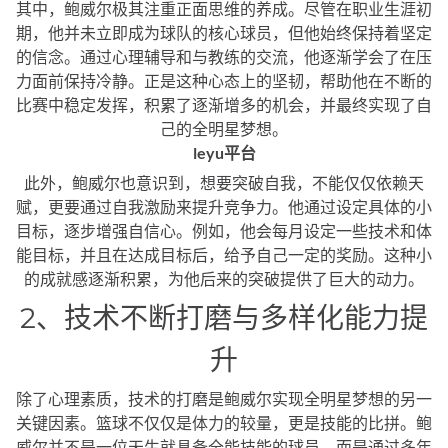
其中，鲍威尔极其注重正面思维的养成。尽管在职业生涯初
期，他并未立即成为球队的核心球员，但他始终保持着坚定
的信念。通过心理辅导和与教练的交流，他逐渐学会了在压
力面前保持冷静。正是这种心态上的坚韧，帮助他在不断的
比赛中稳定发挥，积累了逐渐增多的机会，并最终实现了自
己的全明星梦想。
leyu平台
此外，鲍威尔也意识到，想要突破自我，不能仅仅依赖天
赋，更要通过自我激励来提升竞争力。他通过设定具体的小
目标，逐步增强自信心。例如，他会每月设定一些技术和体
能目标，并且在达成目标后，给予自己一定的奖励。这种小
的成就感逐渐积累，为他后来的突破提供了巨大的动力。
2、技术不断打磨与多样化能力提
升
除了心理素质，技术的打磨是鲍威尔实现全明星梦想的另一
关键因素。篮球不仅仅是体力的较量，更是技能的比拼。鲍
威尔并不是一位天生就具备全能技能的球员，而是通过多年