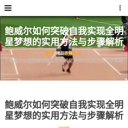
鲍威尔如何突破自我实现全明
星梦想的实用方法与步骤解析
首页
精品项目
鲍威尔如何突破自我实现全明星梦想的实用方法与步骤解
析
鲍威尔如何突破自我实现全明
星梦想的实用方法与步骤解析