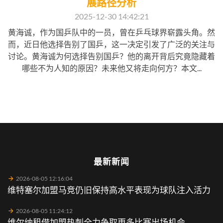
展路径分析
2025-12-30 14:42:21
黄海诚，作为国乒队中的一员，曾在乒乓球界崭露头角。然
而，近日他选择告别了国乒，这一决定引发了广泛的关注与
讨论。黄海诚为何选择告别国乒？他的离开背后究竟隐藏着
哪些不为人知的原因？未来他又将走向何方？本文...
最新新闻
2026-08-05 12:16:04
维特塞尔加盟马竞仍旧保持高水平表现为球队注入活力
2026-08-05 11:24:12
维尔纳租借加盟热刺全力争取更多比赛出场机会