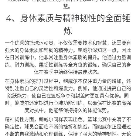
慧。
4、身体素质与精神韧性的全面锤
炼
一个优秀的篮球运动员，不仅仅需要技术和智慧，还需要有
强大的身体素质和坚韧的精神力。鲍威尔深知这一点，因此
在日常训练中，他非常注重身体素质的提升。他通过力量训
练、耐力训练、柔韧性训练等全方位的锻炼，确保自己的身
体在赛季中始终保持最佳状态。
在身体素质的提升过程中，鲍威尔不仅注重力量的增加，还
特别注重自己的灵活性和爆发力。例如，他通过提高自己的
跳跃能力，使自己在篮板争夺和封盖时更加具有优势。同
时，鲍威尔还定期进行心肺功能训练，以确保在比赛的高强
度对抗中，他能够保持持久的体能优势。
精神韧性方面，鲍威尔同样表现出色。篮球比赛中充满了不
确定性，球员会面临不断的挫折和挑战，而鲍威尔正是通过
不断的自我激励和心理训练，保持了强大的精神韧性。无论