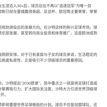
生涯迈入30+后，球员往往不再以“追逐冠军”为唯一目
雷斯已经在曼城赢得英超、足总杯、欧冠等主要荣誉，荣誉
前规划退役后的发展方向。在沙特这样的新兴足球市场，球
俱乐部发展、甚至转向商业投资和体育推广，这是欧洲成熟
庭照顾安排。对于已有家庭与子女的球员来说，生活稳定的
和高度私密性，正是吸引不少顶级球员的重要原因。
。沙特提出“2030愿景”，其中重点之一就是将足球打造成
升联赛吸引力、扩大国际关注度，沙特大力引进世界顶级球
展开。
项即将重塑世界足球格局的计划。球员不仅是加盟球队，还