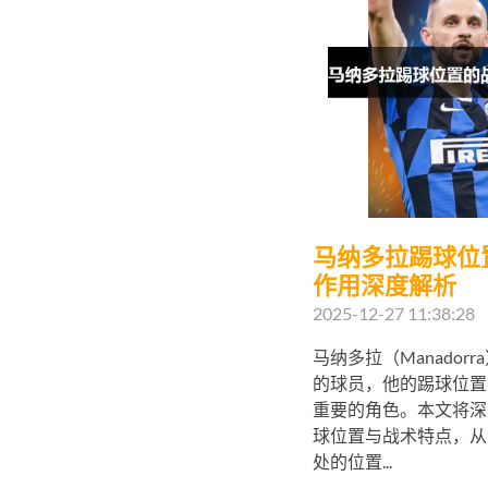
马纳多拉踢球位
作用深度解析
2025-12-27 11:38:28
马纳多拉（Manado
的球员，他的踢球位置
重要的角色。本文将深
球位置与战术特点，从
处的位置...