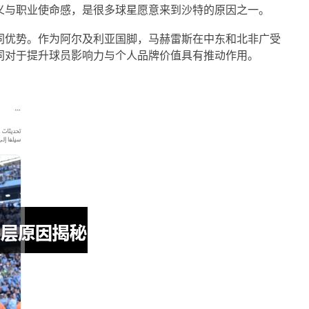
义与职业使命感，是很多球星愿意来到沙特的原因之一。
同优势。作为阿尔及利亚国脚，马赫雷斯在中东和北非广受
同对于提升球员影响力与个人品牌价值具有推动作用。