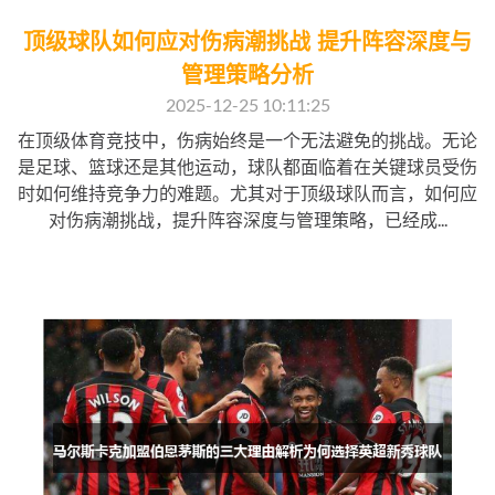
顶级球队如何应对伤病潮挑战 提升阵容深度与
管理策略分析
2025-12-25 10:11:25
在顶级体育竞技中，伤病始终是一个无法避免的挑战。无论
是足球、篮球还是其他运动，球队都面临着在关键球员受伤
时如何维持竞争力的难题。尤其对于顶级球队而言，如何应
对伤病潮挑战，提升阵容深度与管理策略，已经成...