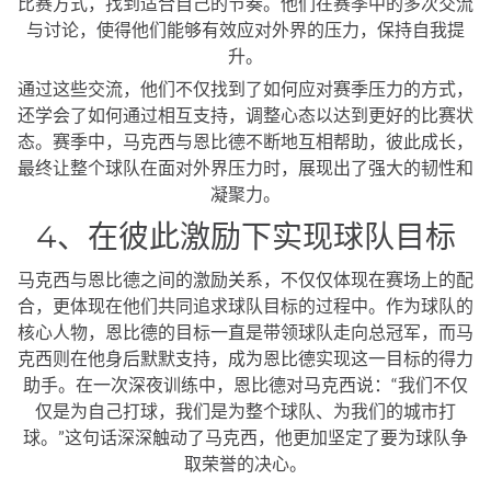
比赛方式，找到适合自己的节奏。他们在赛季中的多次交流
与讨论，使得他们能够有效应对外界的压力，保持自我提
升。
通过这些交流，他们不仅找到了如何应对赛季压力的方式，
还学会了如何通过相互支持，调整心态以达到更好的比赛状
态。赛季中，马克西与恩比德不断地互相帮助，彼此成长，
最终让整个球队在面对外界压力时，展现出了强大的韧性和
凝聚力。
4、在彼此激励下实现球队目标
马克西与恩比德之间的激励关系，不仅仅体现在赛场上的配
合，更体现在他们共同追求球队目标的过程中。作为球队的
核心人物，恩比德的目标一直是带领球队走向总冠军，而马
克西则在他身后默默支持，成为恩比德实现这一目标的得力
助手。在一次深夜训练中，恩比德对马克西说：“我们不仅
仅是为自己打球，我们是为整个球队、为我们的城市打
球。”这句话深深触动了马克西，他更加坚定了要为球队争
取荣誉的决心。