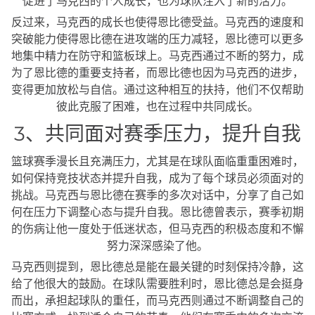
促进了马克西的个人成长，也为球队注入了新的活力。
反过来，马克西的成长也使得恩比德受益。马克西的速度和
突破能力使得恩比德在进攻端的压力减轻，恩比德可以更多
地集中精力在防守和篮板球上。马克西通过不断的努力，成
为了恩比德的重要支持者，而恩比德也因为马克西的进步，
变得更加放松与自信。通过这种相互的扶持，他们不仅帮助
彼此克服了困难，也在过程中共同成长。
3、共同面对赛季压力，提升自我
篮球赛季漫长且充满压力，尤其是在球队面临重重困难时，
如何保持竞技状态并提升自我，成为了每个球员必须面对的
挑战。马克西与恩比德在赛季的多次对话中，分享了自己如
何在压力下调整心态与提升自我。恩比德曾表示，赛季初期
的伤病让他一度处于低迷状态，但马克西的积极态度和不懈
努力深深感染了他。
马克西则提到，恩比德总是能在最关键的时刻保持冷静，这
给了他很大的鼓励。在球队需要胜利时，恩比德总是会挺身
而出，承担起球队的重任，而马克西则通过不断调整自己的