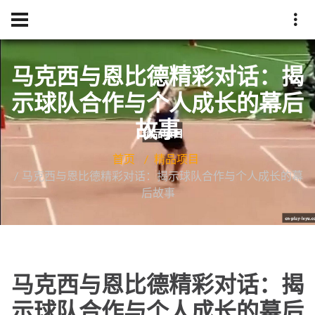
马克西与恩比德精彩对话：揭
示球队合作与个人成长的幕后
故事
首页
精品项目
马克西与恩比德精彩对话：揭示球队合作与个人成长的幕
后故事
马克西与恩比德精彩对话：揭
示球队合作与个人成长的幕后