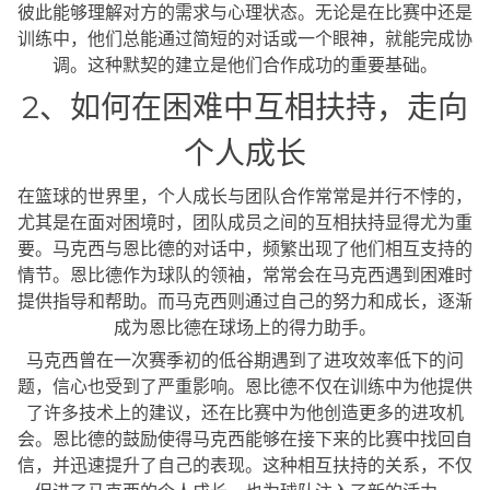
彼此能够理解对方的需求与心理状态。无论是在比赛中还是
训练中，他们总能通过简短的对话或一个眼神，就能完成协
调。这种默契的建立是他们合作成功的重要基础。
2、如何在困难中互相扶持，走向
个人成长
在篮球的世界里，个人成长与团队合作常常是并行不悖的，
尤其是在面对困境时，团队成员之间的互相扶持显得尤为重
要。马克西与恩比德的对话中，频繁出现了他们相互支持的
情节。恩比德作为球队的领袖，常常会在马克西遇到困难时
提供指导和帮助。而马克西则通过自己的努力和成长，逐渐
成为恩比德在球场上的得力助手。
马克西曾在一次赛季初的低谷期遇到了进攻效率低下的问
题，信心也受到了严重影响。恩比德不仅在训练中为他提供
了许多技术上的建议，还在比赛中为他创造更多的进攻机
会。恩比德的鼓励使得马克西能够在接下来的比赛中找回自
信，并迅速提升了自己的表现。这种相互扶持的关系，不仅