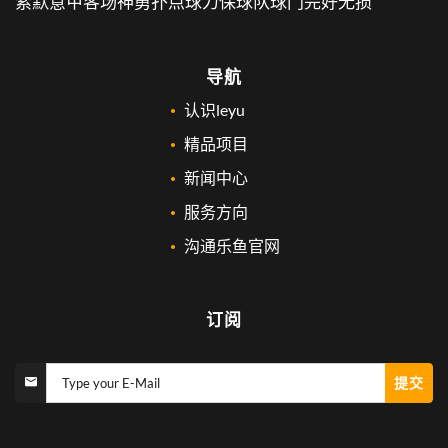
索默意甲客场神勇扑点球力保球队球门完好无损
导航
认识leyu
精品项目
新闻中心
服务方向
沟通乐鱼官网
订阅
提交
Type your E-Mail