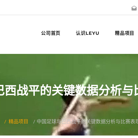
公司首页
认识LEYU
精品项目
巴西战平的关键数据分析与
精品项目
中国足球与巴西战平的关键数据分析与比赛表