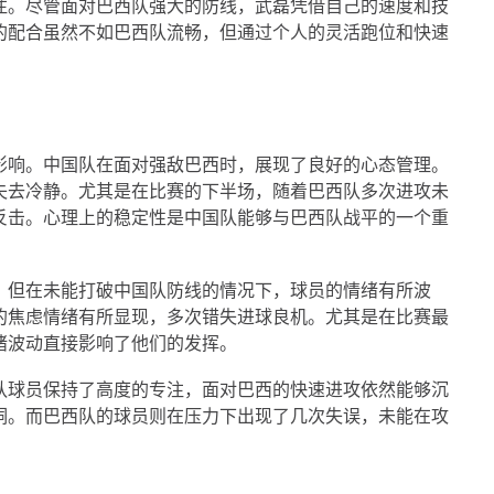
注。尽管面对巴西队强大的防线，武磊凭借自己的速度和技
的配合虽然不如巴西队流畅，但通过个人的灵活跑位和快速
影响。中国队在面对强敌巴西时，展现了良好的心态管理。
失去冷静。尤其是在比赛的下半场，随着巴西队多次进攻未
反击。心理上的稳定性是中国队能够与巴西队战平的一个重
，但在未能打破中国队防线的情况下，球员的情绪有所波
的焦虑情绪有所显现，多次错失进球良机。尤其是在比赛最
绪波动直接影响了他们的发挥。
队球员保持了高度的专注，面对巴西的快速进攻依然能够沉
洞。而巴西队的球员则在压力下出现了几次失误，未能在攻