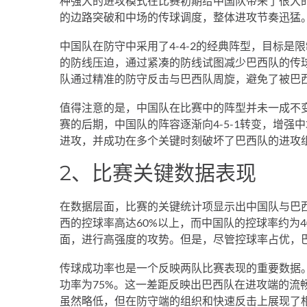
种强大的进攻模式在比赛初期给中国队带来了很大
的边路突破和中场的传球调度，整体进攻节奏迅猛
中国队在防守中采用了4-4-2的经典阵型，目标
的防线压迫，通过紧凑的防线试图减少巴西队的传
队通过精准的防守反击与巴西队周旋，避免了被巴
值得注意的是，中国队在比赛中的阵型并未一成不
赛的后期，中国队的阵容逐渐向4-5-1转变，增
进攻，并成功在多个关键时刻破坏了巴西队的进攻
2、比赛关键数据表现
在数据层面，比赛的关键统计项显示出中国队与巴
西的控球率高达60%以上，而中国队的控球率约为
面，进行高强度的攻势。但是，尽管控球率占优，
传球成功率也是一个反映两队比赛表现的重要数据。
功率为75%。这一差距反映出巴西队在进攻端的流
虽然略低，但在防守端的组织和快速反击上展现了