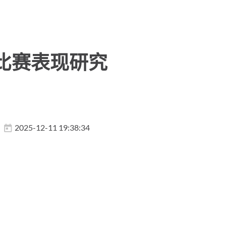
比赛表现研究
2025-12-11 19:38:34