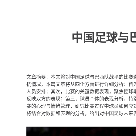
中国足球与
文章摘要：本文将对中国足球与巴西队战平的比赛
抗情况，本篇文章将从四个方面进行详细分析：首
人员安排；其次，比赛的关键数据表现，聚焦控球
反映双方的表现；第三，球员个体的表现分析，特
赛的心理与情绪管理，研究比赛过程中球员如何应
将结合对数据和表现的分析，给出对中国足球未来