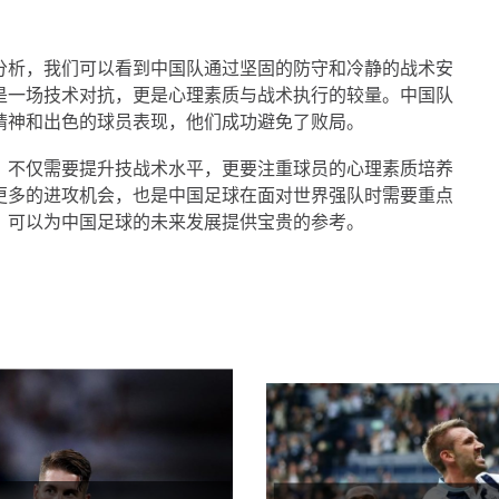
分析，我们可以看到中国队通过坚固的防守和冷静的战术安
是一场技术对抗，更是心理素质与战术执行的较量。中国队
精神和出色的球员表现，他们成功避免了败局。
，不仅需要提升技战术水平，更要注重球员的心理素质培养
更多的进攻机会，也是中国足球在面对世界强队时需要重点
，可以为中国足球的未来发展提供宝贵的参考。