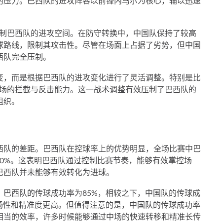
的压力。巴西队的进攻阵容以前锋内马尔为核心，辅以迅速
。
是限制巴西队的进攻空间。在防守转换中，中国队保持了较高
球路线，限制其攻击性。尽管在场面上占据了劣势，但中国
西队完全压制。
变，而是根据巴西队的进攻变化进行了灵活调整。特别是比
强中场的拦截与反击能力。这一战术调整有效压制了巴西队的
组织。
西队的差距。巴西队在控球率上的优势明显，全场比赛中巴
40%。这表明巴西队通过控制比赛节奏，能够有效掌控场
巴西队并未能够有效转化为进球。
巴西队的传球成功率为85%，相较之下，中国队的传球成
畅性和精准度更高。但值得注意的是，中国队的传球成功率
相当的效率，许多时候能够通过中场的快速转移和精准长传