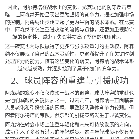
因此，阿尔特塔在战术上的变化，尤其是他的防守反击策
略，让阿森纳开始呈现出更为坚韧的竞争力。通过加强中场
的控制，阿森纳逐步建立起了更为平衡的战术体系。在比赛
中，阿森纳不仅注重进攻端的流畅与迅捷，还更加重视防守
端的稳定性，减少了失误并提高了整体的抗压能力。
这一转变也为球队赢得了更多与强队较量时的主动权，阿森
纳不仅展现了自己的战术灵活性，更逐渐提升了在关键时刻
处理压力的能力。随着这些变化的落实，阿森纳的战术体系
越来越成熟，并逐步找到了属于他们的竞争力。
2、球员阵容的重建与引援成功
阿森纳的蜕变不仅仅依赖于战术的调整，球队阵容的重建也
是他们崛起的关键因素之一。过去几年，阿森纳一直面临着
人员老化和引援失误的困境，导致球队整体竞争力较弱。但
随着阿尔特塔的带队，俱乐部的引援策略发生了显著变化。
阿森纳在转会市场上注重年轻化和未来可持续发展的方向，
成功引入了多名有潜力的年轻球员。这些年轻球员不仅具备