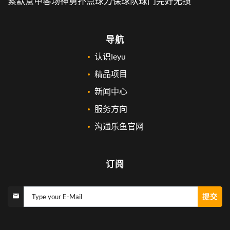
索默意甲客场神勇扑点球力保球队球门完好无损
导航
认识leyu
精品项目
新闻中心
服务方向
沟通乐鱼官网
订阅
提交
Type your E-Mail