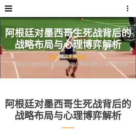
阿根廷对墨西哥生死战背后的
战略布局与心理博弈解析
首页
精品项目
阿根廷对墨西哥生死战背后的战略布局与心理博弈解析
阿根廷对墨西哥生死战背后的
战略布局与心理博弈解析