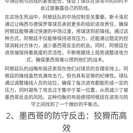
中场控制与防线的紧密配合，保证了球队在进攻中的同时不
会过度暴露自己的防线。
在这场生死战中，阿根廷队的中场控制至关重要。斯卡洛尼
通过让梅西与德保罗等球员承担更多的组织进攻责任，确保
阿根廷能够通过快速的中场过渡，将球送到前锋线。通过这
种方式，阿根廷不仅能够保持进攻压力，还能通过稳定的控
球消耗对方体力，减少墨西哥反击的机会。同时，阿根廷在
进攻端保持着高度的灵活性，不断根据场上局势调整进攻方
式，确保墨西哥难以预判他们的战术。
阿根廷队的战略布局还表现在他们对球员的合理安排上。阿
根廷的锋线虽然充满攻击力，但也具有足够的纪律性。球队
通过调整锋线人员的站位，确保了每次进攻都能形成一定的
压力，同时避免了攻击过于集中于某一位置，从而减少了被
墨西哥反击的风险。这种均衡的布局使得阿根廷在进攻与防
守之间找到了一个微妙的平衡点。
2、墨西哥的防守反击：狡猾而高
效