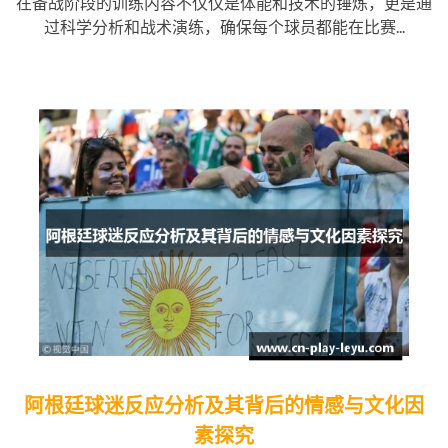
在备战阶段的训练内容不仅仅是体能和技术的锤炼，更是通
过科学分析和战术演练，确保每个球员都能在比赛...
阿根廷球迷反应分析及其背后的情感与文化因
素探究