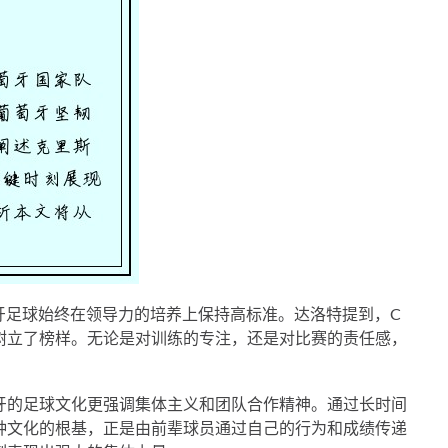
牙足球始终在领导力的培养上保持高标准。达洛特提到，C
树立了榜样。无论是对训练的专注，还是对比赛的责任感，
。
牙的足球文化更强调集体主义和团队合作精神。通过长时间
种文化的根基，正是由前辈球员通过自己的行为和成绩传递