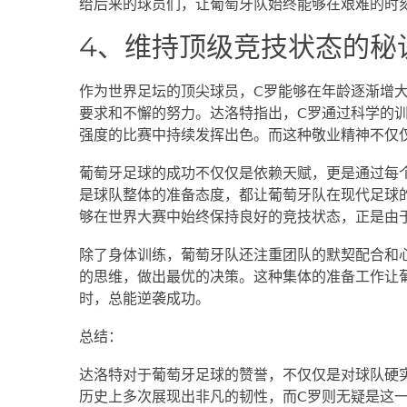
给后来的球员们，让葡萄牙队始终能够在艰难的时
4、维持顶级竞技状态的秘
作为世界足坛的顶尖球员，C罗能够在年龄逐渐增
要求和不懈的努力。达洛特指出，C罗通过科学的
强度的比赛中持续发挥出色。而这种敬业精神不仅
葡萄牙足球的成功不仅仅是依赖天赋，更是通过每
是球队整体的准备态度，都让葡萄牙队在现代足球
够在世界大赛中始终保持良好的竞技状态，正是由
除了身体训练，葡萄牙队还注重团队的默契配合和
的思维，做出最优的决策。这种集体的准备工作让
时，总能逆袭成功。
总结：
达洛特对于葡萄牙足球的赞誉，不仅仅是对球队硬
历史上多次展现出非凡的韧性，而C罗则无疑是这