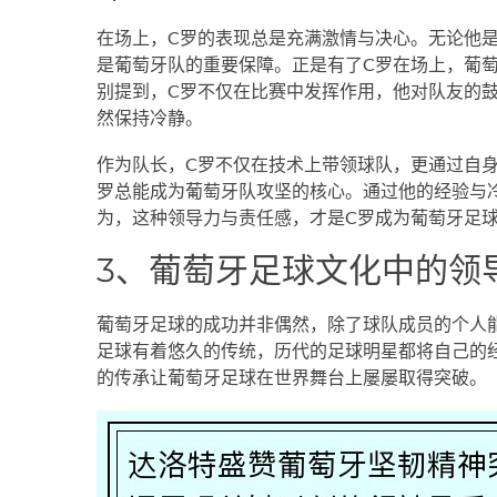
在场上，C罗的表现总是充满激情与决心。无论他
是葡萄牙队的重要保障。正是有了C罗在场上，葡
别提到，C罗不仅在比赛中发挥作用，他对队友的
然保持冷静。
作为队长，C罗不仅在技术上带领球队，更通过自
罗总能成为葡萄牙队攻坚的核心。通过他的经验与
为，这种领导力与责任感，才是C罗成为葡萄牙足
3、葡萄牙足球文化中的领
葡萄牙足球的成功并非偶然，除了球队成员的个人
足球有着悠久的传统，历代的足球明星都将自己的
的传承让葡萄牙足球在世界舞台上屡屡取得突破。