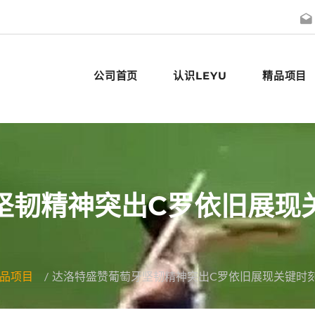
公司首页
认识LEYU
精品项目
坚韧精神突出C罗依旧展现
品项目
达洛特盛赞葡萄牙坚韧精神突出C罗依旧展现关键时