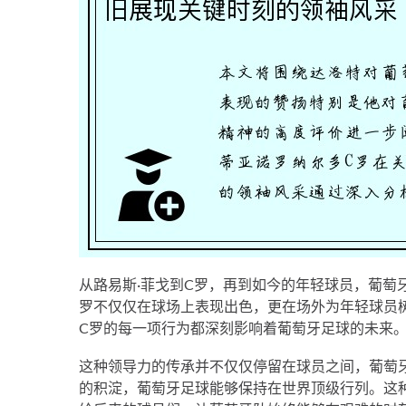
从路易斯·菲戈到C罗，再到如今的年轻球员，葡萄
罗不仅仅在球场上表现出色，更在场外为年轻球员
C罗的每一项行为都深刻影响着葡萄牙足球的未来
这种领导力的传承并不仅仅停留在球员之间，葡萄
的积淀，葡萄牙足球能够保持在世界顶级行列。这