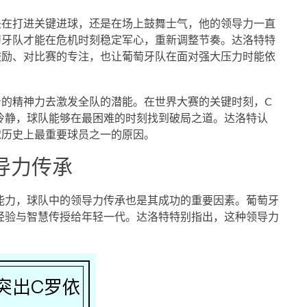
是在打进关键进球，还是在场上鼓舞士气，他的领导力一直
萄牙队才能在危机时刻稳定军心，重新调整节奏。达洛特特
鼓励、对比赛的专注，也让葡萄牙队在面对强大压力时能依
身的精神力去激发全队的潜能。在世界大赛的关键时刻，C
冷静，球队能够在最困难的时刻找到破局之道。达洛特认
球历史上最重要球员之一的原因。
导力传承
能力，球队中的领导力传承也是其成功的重要因素。葡萄牙
经验与智慧传授给年轻一代。达洛特特别指出，这种领导力