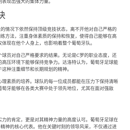
刻表现出强大的集体力量。
诀
大的情况下依然保持顶级竞技状态，离不开他对自己严格的
训练方法，注重身体素质的保持和恢复，使得自己能够在高
仅体现在他个人身上，也影响着整个葡萄牙队。
个球员对自己严格要求的结果。无论是C罗的职业态度，还
的高压环境下能够保持竞争力。达洛特认为，葡萄牙足球能
于这种注重细节和长期规划的精神。
心理素质的培养。球队的每一位成员都能在压力下保持清晰
葡萄牙能够在各类大赛中处于领先地位，尤其在面对强敌
实力的肯定，更是对其精神力量的高度认可。葡萄牙足球在
一精神的核心代表。他在关键时刻的领导风采，不仅通过进