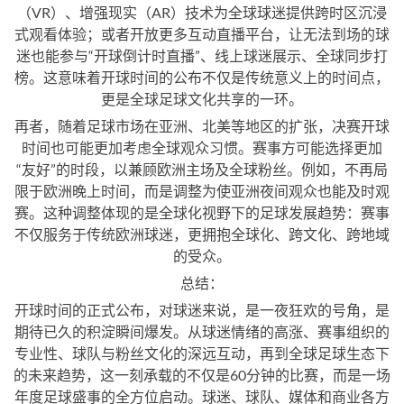
（VR）、增强现实（AR）技术为全球球迷提供跨时区沉浸
式观看体验；或者开放更多互动直播平台，让无法到场的球
迷也能参与“开球倒计时直播”、线上球迷展示、全球同步打
榜。这意味着开球时间的公布不仅是传统意义上的时间点，
更是全球足球文化共享的一环。
再者，随着足球市场在亚洲、北美等地区的扩张，决赛开球
时间也可能更加考虑全球观众习惯。赛事方可能选择更加
“友好”的时段，以兼顾欧洲主场及全球粉丝。例如，不再局
限于欧洲晚上时间，而是调整为使亚洲夜间观众也能及时观
赛。这种调整体现的是全球化视野下的足球发展趋势：赛事
不仅服务于传统欧洲球迷，更拥抱全球化、跨文化、跨地域
的受众。
总结：
开球时间的正式公布，对球迷来说，是一夜狂欢的号角，是
期待已久的积淀瞬间爆发。从球迷情绪的高涨、赛事组织的
专业性、球队与粉丝文化的深远互动，再到全球足球生态下
的未来趋势，这一刻承载的不仅是60分钟的比赛，而是一场
年度足球盛事的全方位启动。球迷、球队、媒体和商业各方