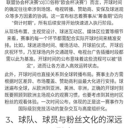
联盟协会杯决赛",0]（俗称“欧会杯决赛”）而言，开球时间
的确定往往牵涉到场馆、电视转播、赞助商、安保及球迷观
众等多方因素的协调。这一宣布标志着赛事从“筹备期”迈向
“倒计时期”，所有后续安排开始快速进入执行阶段。
从现场布置、主视觉设计、球迷互动区、媒体区位置等细节
来看，赛事的每一个环节都需配合实际开球时间来精准安
排。比如，球迷进场时间、暖场活动、开球前仪式、开球后
庆祝环节，乃至球场内外交通疏导、电视台广告插播时段都
需以此为基准。开球时间的公布意味着这些流程可以被“锁
定”，进而让各方进入高效运转状态。
此外，开球时间也直接关系到全球转播布局。赛事主办方需
根据时区差异、市场覆盖、赞助商利益最大化进行安排。球
迷遍布全球，从欧洲到亚洲、美洲、非洲，正确的开球时刻
既要照顾到欧洲主场观众的观赛习惯，也要考虑到其他时区
粉丝的观看体验。一次时间公布，体现的正是这一赛事作为
国际级别竞技活动的复杂交互与高度组织化。
3、球队、球员与粉丝文化的深远