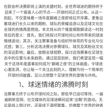
在欧会杯决赛即将上演的关键时刻，全世界球迷的期待终于
迎来了一个振奋人心的节点——开球时间正式公布。从这一
刻起，不仅意味着一场年度巅峰之夜即将拉开序幕，更象征
着球迷们长久以来的期盼、球队的荣耀追逐以及足球文化在
全球的热情再度燃烧。本文将从四个维度细致解读这一时刻
背后的意义：首先，我们将探讨开球时间公布所带来的球迷
情绪波动；其次，关注赛事准备与组织所体现的专业化与仪
式感；第三，分析这场决赛对参赛球队、球员及其粉丝文化
的深远影响；最后，放眼全球视野，探讨这场赛事在足球生
态中的位置与未来趋势。通过层层剖析，我们希望呈现一幅
关于这场年度盛事如何成为“巅峰之夜”的立体画面，令球迷
心潮澎湃，也让每一个关注此刻的人，理解为何一个简单的
开球时间披露，足以点燃整个足球世界的激情与共鸣。
1、球迷情绪的沸腾时刻
当赛事方终于公布开球时间之际，那些早已迫切等待、一遍
遍刷新官网、社交媒体的足球迷瞬间迎来“出鞘”的激动。无
论是线上倒计时，还是线下酒吧聚集，仿佛整个世界的钟表