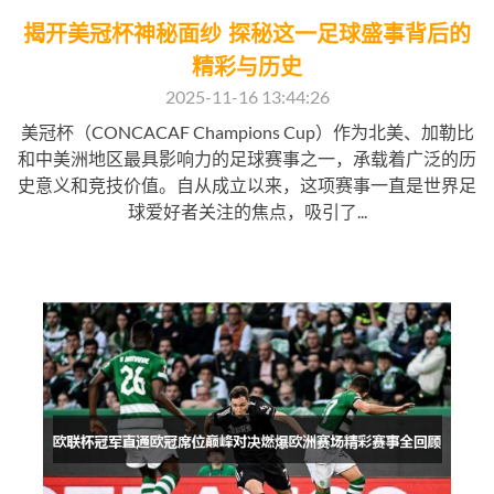
揭开美冠杯神秘面纱 探秘这一足球盛事背后的
精彩与历史
2025-11-16 13:44:26
美冠杯（CONCACAF Champions Cup）作为北美、加勒比
和中美洲地区最具影响力的足球赛事之一，承载着广泛的历
史意义和竞技价值。自从成立以来，这项赛事一直是世界足
球爱好者关注的焦点，吸引了...