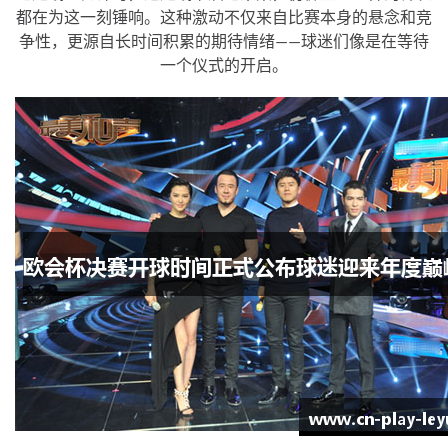
都在为这一刻锤响。这种激动不仅来自比赛本身的悬念和竞
争性，更源自长时间积累的期待情绪——球迷们像是在等待
一个仪式的开启。