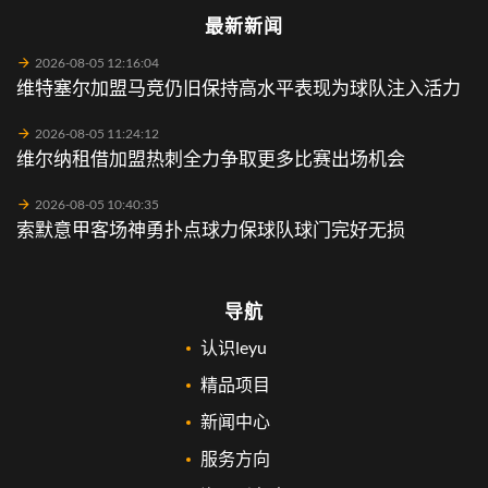
最新新闻
2026-08-05 12:16:04
维特塞尔加盟马竞仍旧保持高水平表现为球队注入活力
2026-08-05 11:24:12
维尔纳租借加盟热刺全力争取更多比赛出场机会
2026-08-05 10:40:35
索默意甲客场神勇扑点球力保球队球门完好无损
导航
认识leyu
精品项目
新闻中心
服务方向