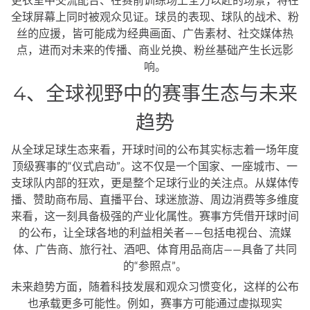
全球屏幕上同时被观众见证。球员的表现、球队的战术、粉
丝的应援，皆可能成为经典画面、广告素材、社交媒体热
点，进而对未来的传播、商业兑换、粉丝基础产生长远影
响。
4、全球视野中的赛事生态与未来
趋势
从全球足球生态来看，开球时间的公布其实标志着一场年度
顶级赛事的“仪式启动”。这不仅是一个国家、一座城市、一
支球队内部的狂欢，更是整个足球行业的关注点。从媒体传
播、赞助商布局、直播平台、球迷旅游、周边消费等多维度
来看，这一刻具备极强的产业化属性。赛事方凭借开球时间
的公布，让全球各地的利益相关者——包括电视台、流媒
体、广告商、旅行社、酒吧、体育用品商店——具备了共同
的“参照点”。
未来趋势方面，随着科技发展和观众习惯变化，这样的公布
也承载更多可能性。例如，赛事方可能通过虚拟现实