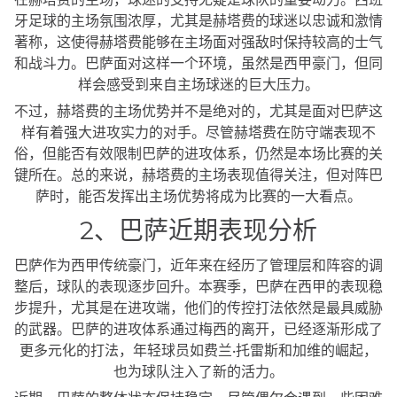
牙足球的主场氛围浓厚，尤其是赫塔费的球迷以忠诚和激情
著称，这使得赫塔费能够在主场面对强敌时保持较高的士气
和战斗力。巴萨面对这样一个环境，虽然是西甲豪门，但同
样会感受到来自主场球迷的巨大压力。
不过，赫塔费的主场优势并不是绝对的，尤其是面对巴萨这
样有着强大进攻实力的对手。尽管赫塔费在防守端表现不
俗，但能否有效限制巴萨的进攻体系，仍然是本场比赛的关
键所在。总的来说，赫塔费的主场表现值得关注，但对阵巴
萨时，能否发挥出主场优势将成为比赛的一大看点。
2、巴萨近期表现分析
巴萨作为西甲传统豪门，近年来在经历了管理层和阵容的调
整后，球队的表现逐步回升。本赛季，巴萨在西甲的表现稳
步提升，尤其是在进攻端，他们的传控打法依然是最具威胁
的武器。巴萨的进攻体系通过梅西的离开，已经逐渐形成了
更多元化的打法，年轻球员如费兰·托雷斯和加维的崛起，
也为球队注入了新的活力。