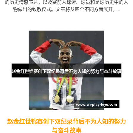
的历史情感表达，以及赛前为球迷、球员和足球历史中的人
物做出的致敬仪式。文章将从四个不同方面展开，...
赵金红世锦赛创下双纪录背后不为人知的努力
与奋斗故事