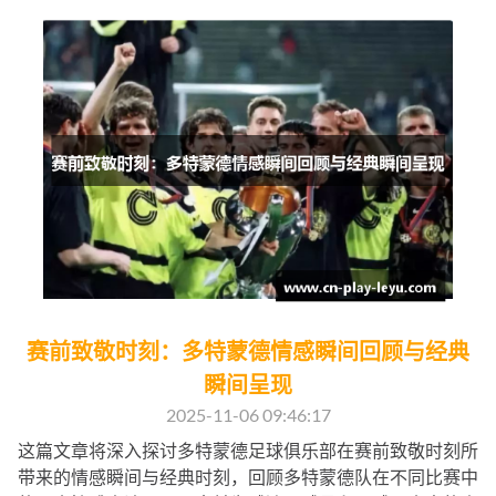
赛前致敬时刻：多特蒙德情感瞬间回顾与经典
瞬间呈现
2025-11-06 09:46:17
这篇文章将深入探讨多特蒙德足球俱乐部在赛前致敬时刻所
带来的情感瞬间与经典时刻，回顾多特蒙德队在不同比赛中