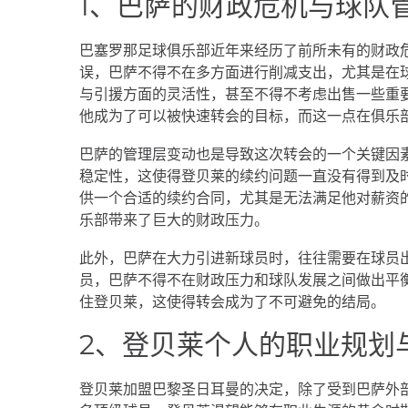
1、巴萨的财政危机与球队
巴塞罗那足球俱乐部近年来经历了前所未有的财政
误，巴萨不得不在多方面进行削减支出，尤其是在
与引援方面的灵活性，甚至不得不考虑出售一些重
他成为了可以被快速转会的目标，而这一点在俱乐
巴萨的管理层变动也是导致这次转会的一个关键因
稳定性，这使得登贝莱的续约问题一直没有得到及
供一个合适的续约合同，尤其是无法满足他对薪资
乐部带来了巨大的财政压力。
此外，巴萨在大力引进新球员时，往往需要在球员
员，巴萨不得不在财政压力和球队发展之间做出平
住登贝莱，这使得转会成为了不可避免的结局。
2、登贝莱个人的职业规划
登贝莱加盟巴黎圣日耳曼的决定，除了受到巴萨外