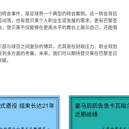
的转会事件，是足球界一个典型的转会案例。这一转会背后
层动荡，也有登贝莱个人职业生涯发展的需求，更有巴黎圣
会，登贝莱不仅能够在更高水平的舞台上展示自己，还能借
乐部与球员之间复杂的博弈，尤其是在财政压力、职业规划
受到多方面的考量。未来，我们可以期待登贝莱在巴黎圣日
突破。