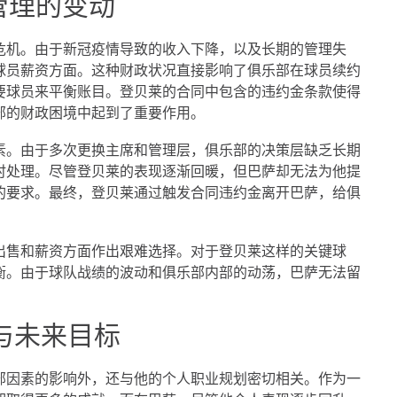
管理的变动
危机。由于新冠疫情导致的收入下降，以及长期的管理失
球员薪资方面。这种财政状况直接影响了俱乐部在球员续约
要球员来平衡账目。登贝莱的合同中包含的违约金条款使得
部的财政困境中起到了重要作用。
素。由于多次更换主席和管理层，俱乐部的决策层缺乏长期
时处理。尽管登贝莱的表现逐渐回暖，但巴萨却无法为他提
的要求。最终，登贝莱通过触发合同违约金离开巴萨，给俱
出售和薪资方面作出艰难选择。对于登贝莱这样的关键球
衡。由于球队战绩的波动和俱乐部内部的动荡，巴萨无法留
与未来目标
部因素的影响外，还与他的个人职业规划密切相关。作为一