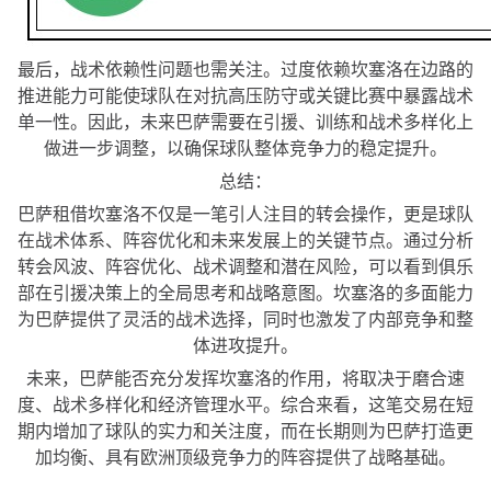
最后，战术依赖性问题也需关注。过度依赖坎塞洛在边路的
推进能力可能使球队在对抗高压防守或关键比赛中暴露战术
单一性。因此，未来巴萨需要在引援、训练和战术多样化上
做进一步调整，以确保球队整体竞争力的稳定提升。
总结：
巴萨租借坎塞洛不仅是一笔引人注目的转会操作，更是球队
在战术体系、阵容优化和未来发展上的关键节点。通过分析
转会风波、阵容优化、战术调整和潜在风险，可以看到俱乐
部在引援决策上的全局思考和战略意图。坎塞洛的多面能力
为巴萨提供了灵活的战术选择，同时也激发了内部竞争和整
体进攻提升。
未来，巴萨能否充分发挥坎塞洛的作用，将取决于磨合速
度、战术多样化和经济管理水平。综合来看，这笔交易在短
期内增加了球队的实力和关注度，而在长期则为巴萨打造更
加均衡、具有欧洲顶级竞争力的阵容提供了战略基础。
---