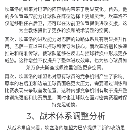
坎塞洛的到来对巴萨的阵容结构带来了明显变化。首先，他
的多位置适应能力让球队在阵型选择上更加灵活。坎塞洛不
仅能够胜任右后卫，还可以在边前卫位置提供进攻支援，这
为主教练提供了更多轮换和战术调整的空间。
其次，坎塞洛的进攻能力对巴萨的边路体系具有明显提升作
用。巴萨一直以来以控球和传导为核心，而坎塞洛擅长快速
推进和精准传球，使球队能够在反击与控球转换中形成更多
威胁。这种增益不仅提升了整体进攻效率，也为核心球员如
莱万多夫斯基或佩德里创造更多空间。
再次，坎塞洛的加盟也对原有球员的竞争机制产生了影响。
原本的右后卫和边前卫球员面临更大压力，需要通过训练和
比赛表现来争取首发位置。这种内部竞争机制有助于提升整
体训练强度和比赛质量，同时也让球队在面对密集赛程时保
持充足轮换。
3、战术体系调整分析
从战术角度来看，坎塞洛的加盟为巴萨提供了新的攻防思