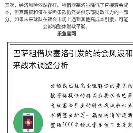
其次，经济风险依然存在。租借坎塞洛虽降低了直接转会成
本，但其薪资和潜在买断条款仍然是俱乐部财政压力的一部
分。如果未来球队在转会市场上遇到其他高成本引援，可能
会影响整体财政平衡。
乐鱼官网