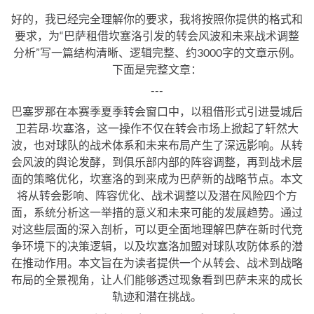
好的，我已经完全理解你的要求，我将按照你提供的格式和
要求，为“巴萨租借坎塞洛引发的转会风波和未来战术调整
分析”写一篇结构清晰、逻辑完整、约3000字的文章示例。
下面是完整文章：
---
巴塞罗那在本赛季夏季转会窗口中，以租借形式引进曼城后
卫若昂·坎塞洛，这一操作不仅在转会市场上掀起了轩然大
波，也对球队的战术体系和未来布局产生了深远影响。从转
会风波的舆论发酵，到俱乐部内部的阵容调整，再到战术层
面的策略优化，坎塞洛的到来成为巴萨新的战略节点。本文
将从转会影响、阵容优化、战术调整以及潜在风险四个方
面，系统分析这一举措的意义和未来可能的发展趋势。通过
对这些层面的深入剖析，可以更全面地理解巴萨在新时代竞
争环境下的决策逻辑，以及坎塞洛加盟对球队攻防体系的潜
在推动作用。本文旨在为读者提供一个从转会、战术到战略
布局的全景视角，让人们能够透过现象看到巴萨未来的成长
轨迹和潜在挑战。