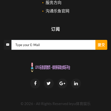
服务方向
沟通乐鱼官网
订阅
提交
Type your E-Mail
©
2026
- All Rights Reserved
leyu体育娱乐