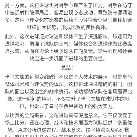
另一方面，这粒进球也对对手心理产生了压力。对手在防守
中被远射打破僵局后，容易出现心态波动，导致防守漏洞增
多。这种心理变化在比赛的后续阶段往往会让皇马抓住机会
继续扩大优势，形成比赛的良性循环。
此外，这次进球还对球迷和媒体产生了深远影响。球迷们为
进球喝彩，增强了球队的士气；媒体也会将进球作为比赛亮
点报道，从而在舆论上给予球队正向反馈。这种心理和社会
效应进一步巩固了进球的重要价值。
总结：
卡马文加的远射变线破门不仅是个人技术的展示，也是皇马
整体战术和心理优势的体现。这粒进球通过精确的射门、团
队的配合以及出色的战术执行，成功帮助球队在客场赢得比
赛。这一瞬间的精彩，不仅提升了卡马文加在球队中的地
位，也彰显了皇马在西甲赛场上的强大实力。
从比赛的全局来看，这粒进球具有深远意义。它不仅改变了
场上比分，还在心理、战术和技术层面为球队提供了多重优
势。通过分析进球过程、战术意义、技术特点以及心理影