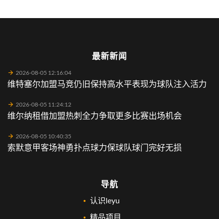
最新新闻
2026-08-05 12:16:04
维特塞尔加盟马竞仍旧保持高水平表现为球队注入活力
2026-08-05 11:24:12
维尔纳租借加盟热刺全力争取更多比赛出场机会
2026-08-05 10:40:35
索默意甲客场神勇扑点球力保球队球门完好无损
导航
认识leyu
精品项目