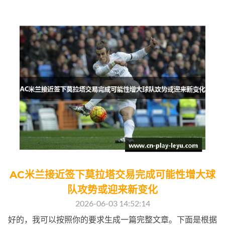
AC米兰接近签下莫拉塔交易完成可能性增大球
队攻势或迎来新变化
2026-06-03 14:52:14
好的，我可以按照你的要求生成一篇完整文章。下面是根据