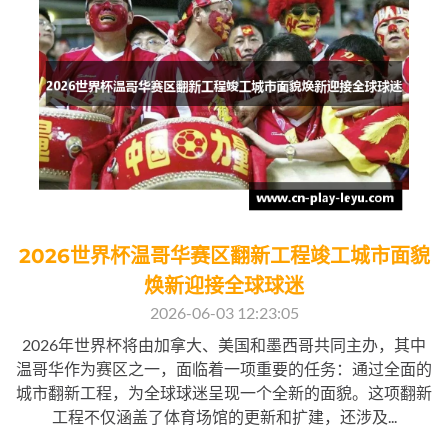
2026世界杯温哥华赛区翻新工程竣工城市面貌
焕新迎接全球球迷
2026-06-03 12:23:05
2026年世界杯将由加拿大、美国和墨西哥共同主办，其中
温哥华作为赛区之一，面临着一项重要的任务：通过全面的
城市翻新工程，为全球球迷呈现一个全新的面貌。这项翻新
工程不仅涵盖了体育场馆的更新和扩建，还涉及...