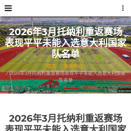
2026年3月托纳利重返赛场
表现平平未能入选意大利国家
队名单
首页
新闻中心
2026年3月托纳利重返赛场表现平平未能入选意大利国家
队名单
2026年3月托纳利重返赛场
表现平平未能入选意大利国家