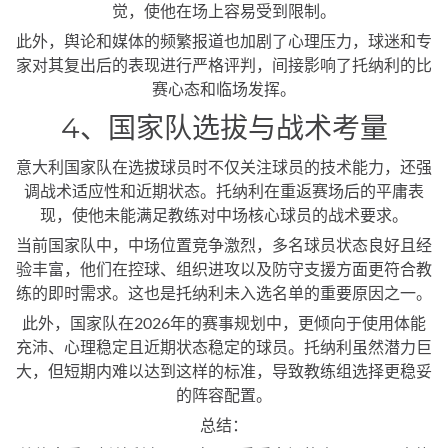
觉，使他在场上容易受到限制。
此外，舆论和媒体的频繁报道也加剧了心理压力，球迷和专
家对其复出后的表现进行严格评判，间接影响了托纳利的比
赛心态和临场发挥。
4、国家队选拔与战术考量
意大利国家队在选拔球员时不仅关注球员的技术能力，还强
调战术适应性和近期状态。托纳利在重返赛场后的平庸表
现，使他未能满足教练对中场核心球员的战术要求。
当前国家队中，中场位置竞争激烈，多名球员状态良好且经
验丰富，他们在控球、组织进攻以及防守支援方面更符合教
练的即时需求。这也是托纳利未入选名单的重要原因之一。
此外，国家队在2026年的赛事规划中，更倾向于使用体能
充沛、心理稳定且近期状态稳定的球员。托纳利虽然潜力巨
大，但短期内难以达到这样的标准，导致教练组选择更稳妥
的阵容配置。
总结：