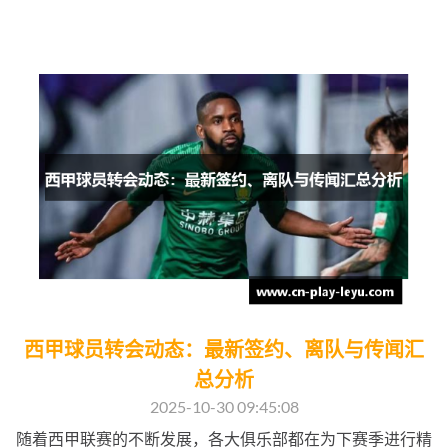
西甲球员转会动态：最新签约、离队与传闻汇
总分析
2025-10-30 09:45:08
随着西甲联赛的不断发展，各大俱乐部都在为下赛季进行精