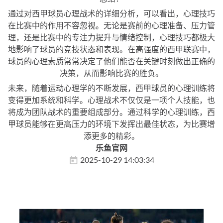
通过对西甲球员心理战术的详细分析，可以看出，心理技巧
在比赛中的作用不容忽视。无论是赛前的心理准备、压力管
理，还是比赛中的专注力提升与情绪控制，心理技巧都极大
地影响了球员的竞技状态和表现。在高强度的西甲联赛中，
球员的心理素质常常决定了他们能否在关键时刻做出正确的
决策，从而影响比赛的胜负。
未来，随着运动心理学的不断发展，西甲球员的心理训练将
变得更加系统和科学。心理战术不仅仅是一项个人技能，也
将成为团队战术的重要组成部分。通过科学的心理训练，西
甲球员能够在更高压力的环境下发挥出最佳状态，为比赛增
添更多的精彩。
乐鱼官网
2025-10-29 14:03:34