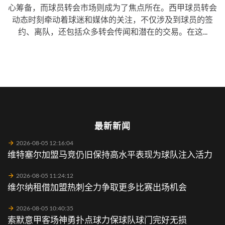
心筹备，而球员转会市场则成为了焦点所在。西甲球员转会
动态时刻牵动着球迷和媒体的关注，不仅涉及到球员的签
约、离队，还包括众多转会传闻和潜在的交易。在这...
最新新闻
2026-08-05 12:16:04
维特塞尔加盟马竞仍旧保持高水平表现为球队注入活力
2026-08-05 11:24:12
维尔纳租借加盟热刺全力争取更多比赛出场机会
2026-08-05 10:40:35
索默意甲客场神勇扑点球力保球队球门完好无损