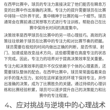
在西甲比赛中，球员的专注力直接决定了他们能否在瞬息万
变的比赛中作出准确的决策。专注力的提升需要球员在比赛
中排除一切外界干扰，集中精神于比赛的每一个细节。球员
通常会在赛前通过冥想等方式进行专注训练，帮助自己在比
赛中保持长时间的高度集中。
决策效率是西甲球员在比赛中的另一项心理技巧。高效的决
策往往依赖于球员在比赛中的专注力和对比赛节奏的把握。
球员需要在极短的时间内做出正确的判断，是否传球、射
门、加速或是改变战术方向，这些都需要在高度专注的状态
下完成。因此，专注力的培养对于提高决策效率至关重要。
专注力和决策效率的提升不仅仅依赖于个体的心理素质，还
需要球队整体的配合。在西甲比赛中，球员常常面临着来自
对手的强大压力，如何在这样紧张的环境下保持专注，并作
出准确的决策，成为了比赛胜负的关键。通过持续的心理训
练和比赛经验积累，球员可以逐步提升自己的决策能力和比
赛中的专注程度。
4、应对挑战与逆境中的心理战术