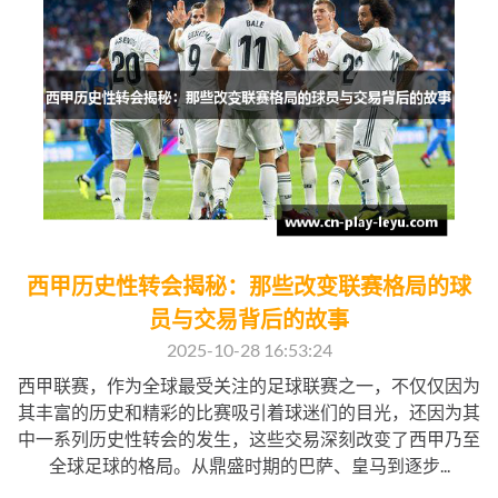
西甲历史性转会揭秘：那些改变联赛格局的球
员与交易背后的故事
2025-10-28 16:53:24
西甲联赛，作为全球最受关注的足球联赛之一，不仅仅因为
其丰富的历史和精彩的比赛吸引着球迷们的目光，还因为其
中一系列历史性转会的发生，这些交易深刻改变了西甲乃至
全球足球的格局。从鼎盛时期的巴萨、皇马到逐步...