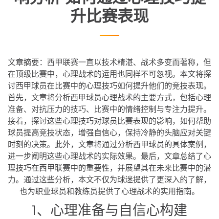
升比赛表现
文章摘要：西甲联赛一直以技术精湛、战术多变而著称，但
在顶级比赛中，心理战术的运用也同样不可忽视。本文将探
讨西甲球员在比赛中的心理技巧如何提升他们的竞技表现。
首先，文章将分析西甲球员心理战术的主要方式，包括心理
准备、对抗压力的技巧、比赛中的情绪控制与专注力提升。
接着，探讨这些心理技巧对球员比赛表现的影响，如何帮助
球员提高竞技状态，增强自信心，保持冷静的头脑应对关键
时刻的决策。此外，文章将通过分析西甲球员的具体案例，
进一步阐明这些心理战术的实际效果。最后，文章总结了心
理技巧在西甲联赛中的重要性，并展望其在未来比赛中的潜
力。通过这些分析，本文不仅为球迷提供了更深入的了解，
也为职业球员和教练员提供了心理战术的实用指南。
1、心理准备与自信心构建