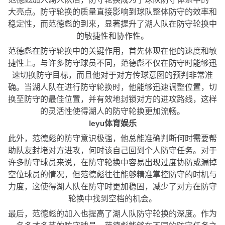
大亮点。防守轮换的质量直接影响到球队整体防守的效率和
稳定性，而范德彪的到来，显著提升了湖人队在防守轮换中
的敏捷性和协作性。
范德彪在防守轮换中的关键作用，首先体现在他的速度和敏
捷性上。与许多防守球员不同，范德彪不仅在防守时能够迅
速切换防守目标，而且他对于对方传球意图的预判非常准
确。当湖人队在进行防守轮换时，他能够迅速调整位置，切
换至防守的最佳位置，并有效地封锁对方的进攻路线，这样
的灵活性使得湖人的防守轮换更加流畅。
leyu体育娱乐
此外，范德彪的防守意识极强，他总能准确判断何时需要帮
助队友封堵对方进攻，何时该自己回到个人防守任务。对于
许多防守球员来说，在防守轮换中容易出现过度协防或漏掉
空位球员的情况，但范德彪往往能够精准掌控防守的时机与
力度，这使得湖人队在防守时更加稳固，减少了对方在防守
轮换中找到空档的机会。
最后，范德彪的加入也提高了湖人队防守轮换的深度。作为