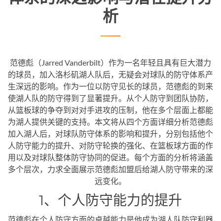
析
范德彪（Jarred Vanderbilt）作为一名年轻且具有巨大潜力
的球员，加入洛杉矶湖人队后，无疑会对球队的防守体系产
生深远的影响。作为一位以防守见长的球员，范德彪的到来
使湖人队的防守得到了显著提升。从个人防守到团队协防，
从篮板球的争夺到对对手进攻的压制，他在多个层面上都能
为湖人提供关键的支持。本文将从四个方面详细分析范德彪
加入湖人后，对球队防守体系的影响和提升，分别包括他个
人防守能力的提升、对防守轮换的强化、在篮板球方面的作
用以及对球队整体防守协同的促进。每个方面的分析将涵盖
多个层次，力求全面展示范德彪加盟后给湖人防守带来的深
远变化。
1、个人防守能力的提升
范德彪在个人防守方面的卓越能力是他成为湖人队防守利器