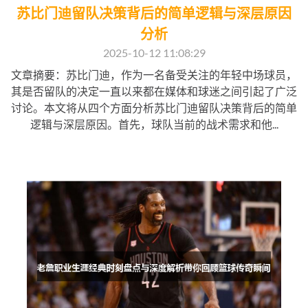
苏比门迪留队决策背后的简单逻辑与深层原因
分析
2025-10-12 11:08:29
文章摘要：苏比门迪，作为一名备受关注的年轻中场球员，
其是否留队的决定一直以来都在媒体和球迷之间引起了广泛
讨论。本文将从四个方面分析苏比门迪留队决策背后的简单
逻辑与深层原因。首先，球队当前的战术需求和他...