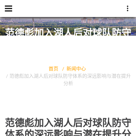
范德彪加入湖人后对球队防守
体系的深远影响与潜在提升分
析
首页
新闻中心
范德彪加入湖人后对球队防守体系的深远影响与潜在提升
分析
范德彪加入湖人后对球队防守
体系的深远影响与潜在提升分