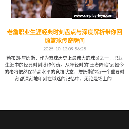
老詹职业生涯经典时刻盘点与深度解析带你回
顾篮球传奇瞬间
2025-10-13 09:56:28
勒布朗·詹姆斯，作为篮球历史上最伟大的球员之一，职业
生涯中的经典时刻堪称传奇。从年轻时的“王者降临”到如今
的老将依然保持高水平的竞技状态，詹姆斯的每一个重要时
刻都深刻地印刻在球迷的记忆中。无论是场上的...