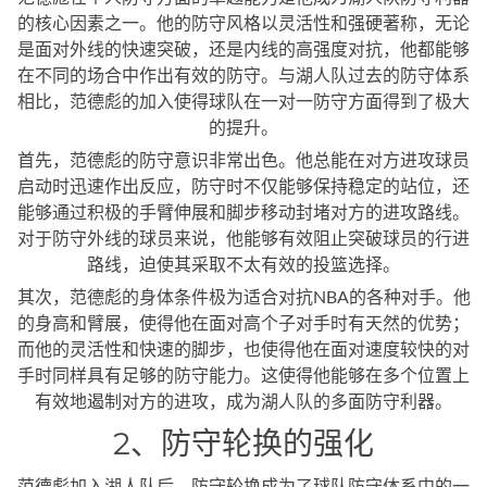
的核心因素之一。他的防守风格以灵活性和强硬著称，无论
是面对外线的快速突破，还是内线的高强度对抗，他都能够
在不同的场合中作出有效的防守。与湖人队过去的防守体系
相比，范德彪的加入使得球队在一对一防守方面得到了极大
的提升。
首先，范德彪的防守意识非常出色。他总能在对方进攻球员
启动时迅速作出反应，防守时不仅能够保持稳定的站位，还
能够通过积极的手臂伸展和脚步移动封堵对方的进攻路线。
对于防守外线的球员来说，他能够有效阻止突破球员的行进
路线，迫使其采取不太有效的投篮选择。
其次，范德彪的身体条件极为适合对抗NBA的各种对手。他
的身高和臂展，使得他在面对高个子对手时有天然的优势；
而他的灵活性和快速的脚步，也使得他在面对速度较快的对
手时同样具有足够的防守能力。这使得他能够在多个位置上
有效地遏制对方的进攻，成为湖人队的多面防守利器。
2、防守轮换的强化
范德彪加入湖人队后，防守轮换成为了球队防守体系中的一