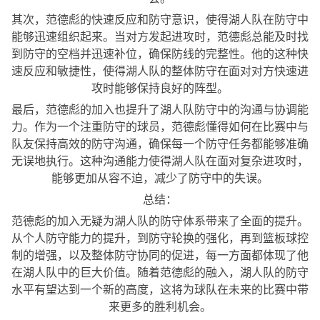
其次，范德彪的快速反应和防守意识，使得湖人队在防守中
能够迅速组织起来。当对方发起进攻时，范德彪总能及时找
到防守的空档并迅速补位，确保防线的完整性。他的这种快
速反应和敏捷性，使得湖人队的整体防守在面对对方快速进
攻时能够保持良好的阵型。
最后，范德彪的加入也提升了湖人队防守中的沟通与协调能
力。作为一个注重防守的球员，范德彪懂得如何在比赛中与
队友保持高效的防守沟通，确保每一个防守任务都能够准确
无误地执行。这种沟通能力使得湖人队在面对复杂进攻时，
能够更加从容不迫，减少了防守中的失误。
总结：
范德彪的加入无疑为湖人队的防守体系带来了全面的提升。
从个人防守能力的提升，到防守轮换的强化，再到篮板球控
制的增强，以及整体防守协同的促进，每一方面都体现了他
在湖人队中的巨大价值。随着范德彪的融入，湖人队的防守
水平有望达到一个新的高度，这将为球队在未来的比赛中带
来更多的胜利机会。