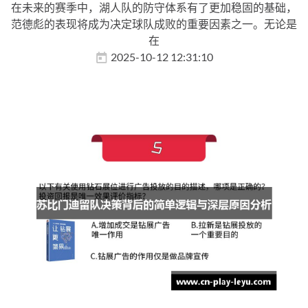
在未来的赛季中，湖人队的防守体系有了更加稳固的基础，
范德彪的表现将成为决定球队成败的重要因素之一。无论是
在
2025-10-12 12:31:10