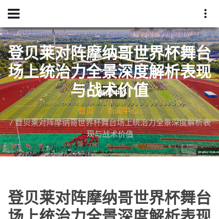
登贝莱对阵摩纳哥世界杯舞台
场上统治力全景深度解析表现
与战术价值
首页
新闻中心
登贝莱对阵摩纳哥世界杯舞台场上统治力全景深度解析表
现与战术价值
登贝莱对阵摩纳哥世界杯舞台
场上统治力全景深度解析表现