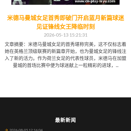
米德马曼城女足首秀即破门开启蓝月新篇球迷
见证锋线女王降临时刻
2026-05-13 15:21:31
文章摘要：米德马曼城女足的首秀堪称完美，这不仅标志着
她在英格兰顶级联赛的新篇章开始，也为曼城女足的锋线注
入了新的活力。作为荷兰女足的代表性球员，米德马在加盟
曼城的首场比赛中便为球迷献上一粒精彩的进球，...
最新新闻
2026-08-05 12:16:04