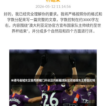
2026-05-12 11:14:56
好的，我已经完全理解你的要求。我将严格按照你的格式和
字数分配来写一篇完整的文章，字数控制在约3000字左
右，内容围绕“澳大利亚足协官方宣布国家队主帅续约至世
界杯结束”，并分成多个自然段和四个方面进行详...