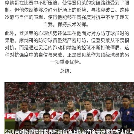
摩纳哥在比赛中不断压迫，使得登贝莱的突破路线受到了限
制。但他依然能够冷静分析场上的形势，寻找突破口。这种
冷静与自信的表现，使得他能够在高强度对抗中不至于迷失
自我，保持技术发挥。
此外，登贝莱的心理优势还体现在他面对对方防守球员时的
果敢。摩纳哥的防守球员虽然严密盯防，但登贝莱从不畏惧
对抗，而是通过灵活的跑动和精准的控球不断打破僵局。这
种对抗强度中的自信与果敢，正是登贝莱作为顶级球员的另
一项重要优势。
总结：