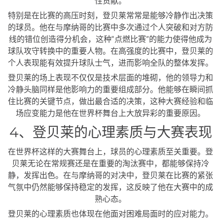
性贡献。
特别是在比赛的高压时刻，登贝莱常常是能够冷静作出决策
的球员。他在与摩纳哥的比赛中多次通过个人突破和对方防
线的错位创造得分机会，这种“点燃比赛”的能力使得他成为
球队攻守转换中的重要人物。在高强度的比赛中，登贝莱的
个人表现能有效提升球队士气，进而影响全队的整体发挥。
登贝莱的场上表现不仅仅是技术层面的堆砌，他的领导力和
冷静头脑同样是他影响力的重要组成部分。他能够在瞬间抓
住比赛的关键节点，做出最合适的决策，这种大赛经验和临
场应变能力是他在世界杯舞台上大放异彩的重要原因。
4、登贝莱的心理素质与大赛表现
在世界杯这样的大赛舞台上，球员的心理素质至关重要。登
贝莱无论在常规赛还是在重要的淘汰赛中，都能够保持冷
静，发挥出色。在与摩纳哥的对决中，登贝莱在比赛的紧张
气氛中仍然能够保持稳定的发挥，这反映了他在大赛中的成
熟心态。
登贝莱的心理素质也体现在他面对困难局面时的应对能力。