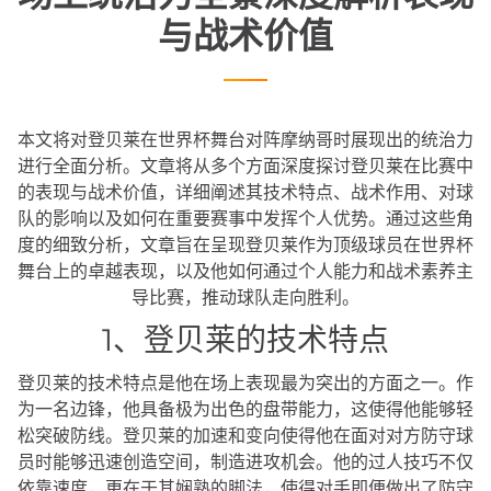
与战术价值
本文将对登贝莱在世界杯舞台对阵摩纳哥时展现出的统治力
进行全面分析。文章将从多个方面深度探讨登贝莱在比赛中
的表现与战术价值，详细阐述其技术特点、战术作用、对球
队的影响以及如何在重要赛事中发挥个人优势。通过这些角
度的细致分析，文章旨在呈现登贝莱作为顶级球员在世界杯
舞台上的卓越表现，以及他如何通过个人能力和战术素养主
导比赛，推动球队走向胜利。
1、登贝莱的技术特点
登贝莱的技术特点是他在场上表现最为突出的方面之一。作
为一名边锋，他具备极为出色的盘带能力，这使得他能够轻
松突破防线。登贝莱的加速和变向使得他在面对对方防守球
员时能够迅速创造空间，制造进攻机会。他的过人技巧不仅
依靠速度，更在于其娴熟的脚法，使得对手即便做出了防守