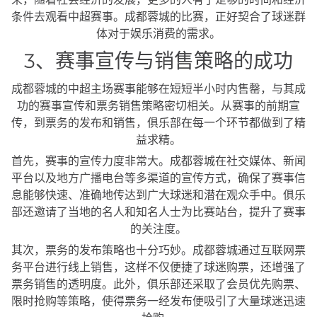
条件去观看中超赛事。成都蓉城的比赛，正好契合了球迷群
体对于娱乐消费的需求。
3、赛事宣传与销售策略的成功
成都蓉城的中超主场赛事能够在短短半小时内售罄，与其成
功的赛事宣传和票务销售策略密切相关。从赛事的前期宣
传，到票务的发布和销售，俱乐部在每一个环节都做到了精
益求精。
首先，赛事的宣传力度非常大。成都蓉城在社交媒体、新闻
平台以及地方广播电台等多渠道的宣传方式，确保了赛事信
息能够快速、准确地传达到广大球迷和潜在观众手中。俱乐
部还邀请了当地的名人和知名人士为比赛站台，提升了赛事
的关注度。
其次，票务的发布策略也十分巧妙。成都蓉城通过互联网票
务平台进行线上销售，这样不仅便捷了球迷购票，还增强了
票务销售的透明度。此外，俱乐部还采取了会员优先购票、
限时抢购等策略，使得票务一经发布便吸引了大量球迷迅速