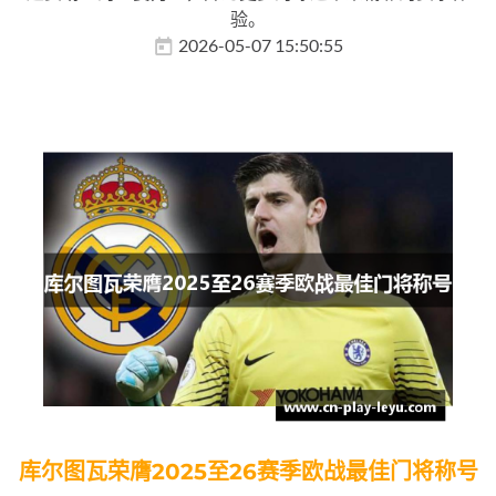
验。
2026-05-07 15:50:55
库尔图瓦荣膺2025至26赛季欧战最佳门将称号