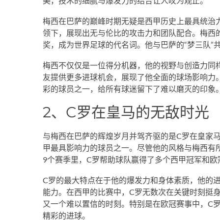
美，技术的细腻与爆发力的结合让人叹为观止。
梅西在巴萨的巅峰时期无疑是西甲历史上最具统治力的
领下，展现出无与伦比的攻击力和团队配合。梅西
奖，成为世界足球的代名词。他与巴萨的“梦三队”
梅西不仅仅是一位得分机器，他的视野与创造力同
友提供更多进球机会，展现了他全面的球场影响力
彩的球员之一，给所有球迷留下了难以磨灭的印象
2、C罗在皇马的无敌时光
与梅西在巴萨的辉煌岁月并驾齐驱的是C罗在皇家马
甲最具影响力的球员之一。尽管他的风格与梅西有
9个赛季里，C罗帮助球队赢得了多个西甲冠军和
C罗的最大特点在于他的爆发力和身体素质，他的
能力。在西甲的比赛中，C罗无数次在关键时刻挺
又一个难以置信的时刻。特别是在欧冠赛事中，C
精彩的进球。