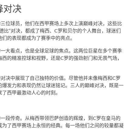
峰对决
的三位球员，他们在西甲赛场上多次上演巅峰对决，这些比
德比”对决，都成了梅西、C罗和贝尔的个人舞台，球迷们
他们的表现都成为了赛季中的亮点。
的一大看点，也是全球足球的焦点。这两位巨星在多个赛季
梅西的精准控球和视野，还是C罗的强劲射门和无畏气场，
的对决中展现了自己独特的价值。尽管他并未像梅西和C罗
的爆发力和表现仍然让球迷铭记。三人的巅峰对决，既是一
就了西甲最激动人心的时刻。
的一段传奇。从梅西带领巴萨创造的辉煌，到C罗在皇马的
成为了西甲赛场上永恒的经典。每一场他们之间的较量都凝
。