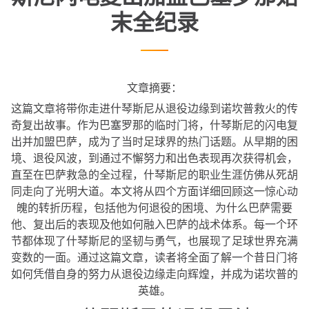
末全纪录
文章摘要：
这篇文章将带你走进什琴斯尼从退役边缘到诺坎普救火的传
奇复出故事。作为巴塞罗那的临时门将，什琴斯尼的闪电复
出并加盟巴萨，成为了当时足球界的热门话题。从早期的困
境、退役风波，到通过不懈努力和出色表现再次获得机会，
直至在巴萨救急的全过程，什琴斯尼的职业生涯仿佛从死胡
同走向了光明大道。本文将从四个方面详细回顾这一惊心动
魄的转折历程，包括他为何退役的困境、为什么巴萨需要
他、复出后的表现及他如何融入巴萨的战术体系。每一个环
节都体现了什琴斯尼的坚韧与勇气，也展现了足球世界充满
变数的一面。通过这篇文章，读者将全面了解一个昔日门将
如何凭借自身的努力从退役边缘走向辉煌，并成为诺坎普的
英雄。