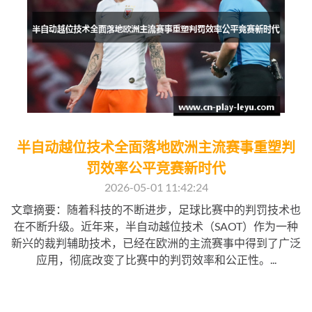
半自动越位技术全面落地欧洲主流赛事重塑判
罚效率公平竞赛新时代
2026-05-01 11:42:24
文章摘要：随着科技的不断进步，足球比赛中的判罚技术也
在不断升级。近年来，半自动越位技术（SAOT）作为一种
新兴的裁判辅助技术，已经在欧洲的主流赛事中得到了广泛
应用，彻底改变了比赛中的判罚效率和公正性。...