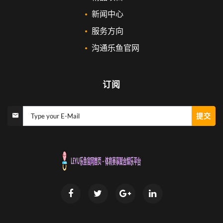
新闻中心
服务方向
沟通乐鱼官网
订阅
提交
Type your E-Mail