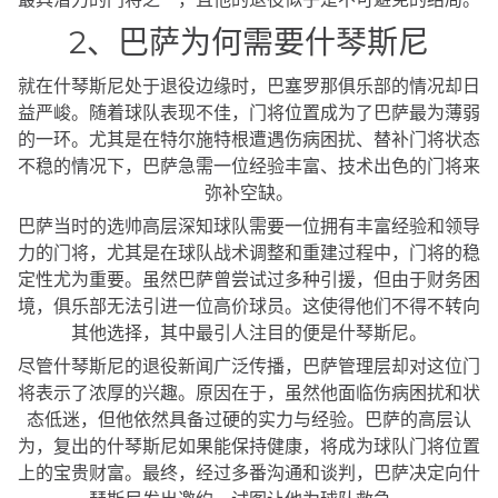
2、巴萨为何需要什琴斯尼
就在什琴斯尼处于退役边缘时，巴塞罗那俱乐部的情况却日
益严峻。随着球队表现不佳，门将位置成为了巴萨最为薄弱
的一环。尤其是在特尔施特根遭遇伤病困扰、替补门将状态
不稳的情况下，巴萨急需一位经验丰富、技术出色的门将来
弥补空缺。
巴萨当时的选帅高层深知球队需要一位拥有丰富经验和领导
力的门将，尤其是在球队战术调整和重建过程中，门将的稳
定性尤为重要。虽然巴萨曾尝试过多种引援，但由于财务困
境，俱乐部无法引进一位高价球员。这使得他们不得不转向
其他选择，其中最引人注目的便是什琴斯尼。
尽管什琴斯尼的退役新闻广泛传播，巴萨管理层却对这位门
将表示了浓厚的兴趣。原因在于，虽然他面临伤病困扰和状
态低迷，但他依然具备过硬的实力与经验。巴萨的高层认
为，复出的什琴斯尼如果能保持健康，将成为球队门将位置
上的宝贵财富。最终，经过多番沟通和谈判，巴萨决定向什