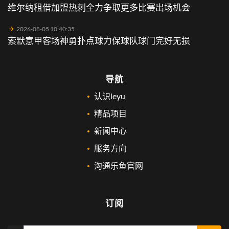
维尔纳租借加盟热刺全力争取更多比赛出场机会
2026-08-05 10:40:35
索默意甲客场神勇扑点球力保球队球门完好无损
导航
认识leyu
精品项目
新闻中心
服务方向
沟通乐鱼官网
订阅