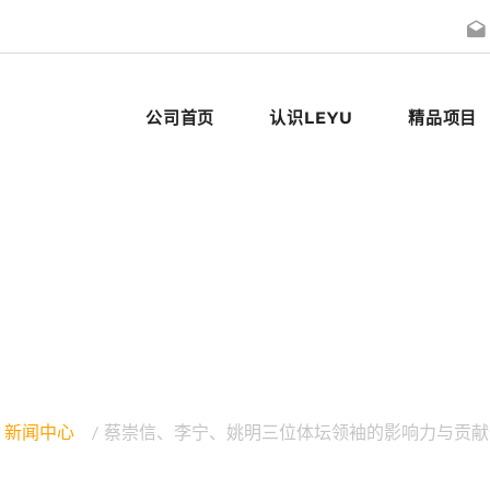
公司首页
认识LEYU
精品项目
姚明三位体坛领袖的影响
新闻中心
蔡崇信、李宁、姚明三位体坛领袖的影响力与贡献