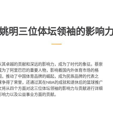
姚明三位体坛领袖的影响
以其卓越的贡献和深远的影响力，成为了时代的象征。蔡崇
成为了阿里巴巴的重要人物，影响着国内外体育市场的格
国，推动了中国体育品牌的崛起，成为民族品牌的代表之
争得了荣誉，还通过其在NBA的成就和退休后的篮球推广
文将从四个方面对这三位体坛领袖的影响力与贡献进行详细
影响力以及公益事业方面的贡献。