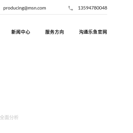
producing@msn.com
13594780048
新闻中心
服务方向
沟通乐鱼官网
力与贡献全面分析
全面分析