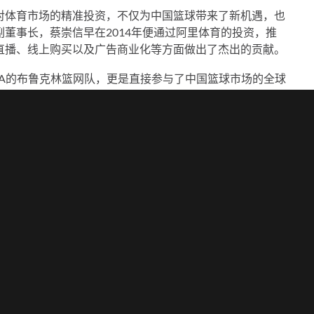
对体育市场的精准投资，不仅为中国篮球带来了新机遇，也
董事长，蔡崇信早在2014年便通过阿里体育的投资，推
直播、线上购买以及广告商业化等方面做出了杰出的贡献。
A的布鲁克林篮网队，更是直接参与了中国篮球市场的全球
中国篮球逐渐走向世界，吸引了更多国际关注。此外，他对
辟了全新的方向。
育品牌和俱乐部的支持上。通过阿里体育平台，蔡崇信为多
在电子竞技和青少年体育领域，带动了新一轮的产业投资和
自己的运动成就获得了世界的认可，更通过创办李宁品牌，
中国体操的领军人物，李宁在国际体操舞台上屡创佳绩，尤
牌，成为中国体育史上的传奇人物。
过创办李宁品牌，带动了中国体育品牌的国际化发展。通过