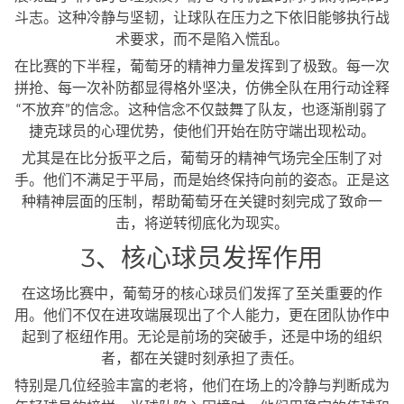
斗志。这种冷静与坚韧，让球队在压力之下依旧能够执行战
术要求，而不是陷入慌乱。
在比赛的下半程，葡萄牙的精神力量发挥到了极致。每一次
拼抢、每一次补防都显得格外坚决，仿佛全队在用行动诠释
“不放弃”的信念。这种信念不仅鼓舞了队友，也逐渐削弱了
捷克球员的心理优势，使他们开始在防守端出现松动。
尤其是在比分扳平之后，葡萄牙的精神气场完全压制了对
手。他们不满足于平局，而是始终保持向前的姿态。正是这
种精神层面的压制，帮助葡萄牙在关键时刻完成了致命一
击，将逆转彻底化为现实。
3、核心球员发挥作用
在这场比赛中，葡萄牙的核心球员们发挥了至关重要的作
用。他们不仅在进攻端展现出了个人能力，更在团队协作中
起到了枢纽作用。无论是前场的突破手，还是中场的组织
者，都在关键时刻承担了责任。
特别是几位经验丰富的老将，他们在场上的冷静与判断成为