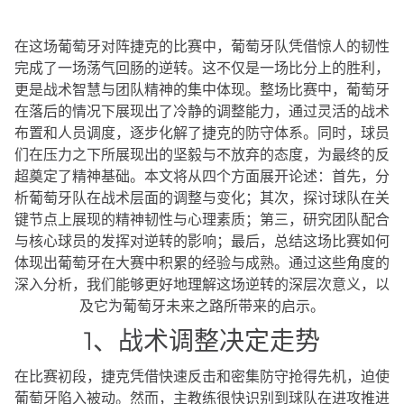
在这场葡萄牙对阵捷克的比赛中，葡萄牙队凭借惊人的韧性
完成了一场荡气回肠的逆转。这不仅是一场比分上的胜利，
更是战术智慧与团队精神的集中体现。整场比赛中，葡萄牙
在落后的情况下展现出了冷静的调整能力，通过灵活的战术
布置和人员调度，逐步化解了捷克的防守体系。同时，球员
们在压力之下所展现出的坚毅与不放弃的态度，为最终的反
超奠定了精神基础。本文将从四个方面展开论述：首先，分
析葡萄牙队在战术层面的调整与变化；其次，探讨球队在关
键节点上展现的精神韧性与心理素质；第三，研究团队配合
与核心球员的发挥对逆转的影响；最后，总结这场比赛如何
体现出葡萄牙在大赛中积累的经验与成熟。通过这些角度的
深入分析，我们能够更好地理解这场逆转的深层次意义，以
及它为葡萄牙未来之路所带来的启示。
1、战术调整决定走势
在比赛初段，捷克凭借快速反击和密集防守抢得先机，迫使
葡萄牙陷入被动。然而，主教练很快识别到球队在进攻推进