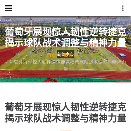
葡萄牙展现惊人韧性逆转捷克
揭示球队战术调整与精神力量
首页
新闻中心
葡萄牙展现惊人韧性逆转捷克揭示球队战术调整与精神力
量
葡萄牙展现惊人韧性逆转捷克
揭示球队战术调整与精神力量